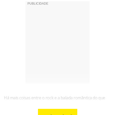
Há mais coisas entre o rock e a balada romântica do que
supõem muitos fãs de Erasmo Carlos. Por seus mais de 50
anos de carreira e 74 de vida passaram o samba, o baião e