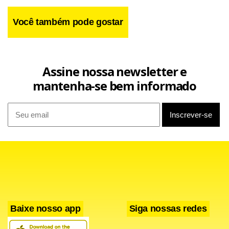
A arte desse catalão de Barcelona rendeu muitos frutos e
Você também pode gostar
alguns deles estarão expostos, a partir de hoje até 25 de
novembro, no Museu Nacional da República, na mostra
Los
24 Escalones y Joan Miró
.
Assine nossa newsletter e
mantenha-se bem informado
Baixe nosso app
Siga nossas redes