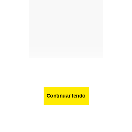
Camilla Sanches
Continuar lendo
camilla.sanches@jornaldebrasilia.com.br
O pintor espanhol Joan Miró dizia que “mais importante do
que a obra de arte propriamente dita é o que ela vai gerar”.