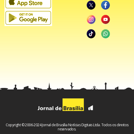
A mostra reúne 18 obras do artista ao lado de trabalhos de
cinco jovens talentos espanhóis que tiveram a
oportunidade de adentrar o mundo particular de Miró (na
Fundação que leva seu nome na Espanha) e compor peças
especialmente para a exposição.
Pinturas, litografias, esculturas, além do filme Jeux d’Efants
(um bailado do balé de Monte Carlo no qual Miró atuou
como cenógrafo) e o livro Constellations compõem o
acervo da mostra que está espalhada pelo Museu
Copyright © 2006-2024 Jornal de Brasília Notícias Digitais Ltda. Todos os direitos
Nacional.
reservados.