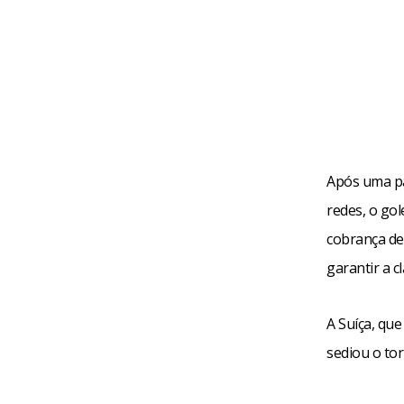
Após uma pa
redes, o gol
cobrança de
garantir a cl
A Suíça, qu
sediou o tor