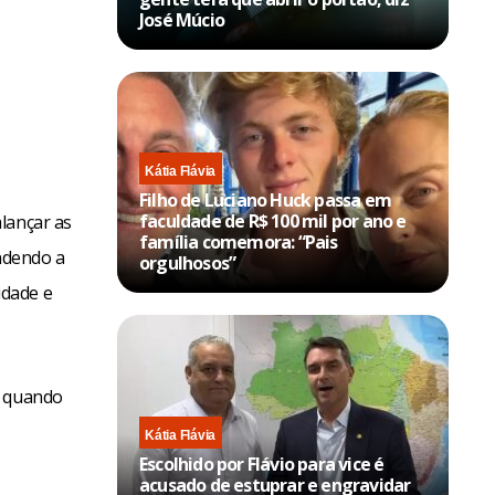
José Múcio
Kátia Flávia
Filho de Luciano Huck passa em
faculdade de R$ 100 mil por ano e
lançar as
família comemora: “Pais
endendo a
orgulhosos”
idade e
, quando
Kátia Flávia
Escolhido por Flávio para vice é
acusado de estuprar e engravidar