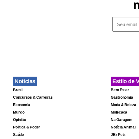
Notícias
Estilo de 
Brasil
Bem Estar
Concursos & Carreiras
Gastronomia
Economia
Moda & Beleza
Mundo
Molecada
Opinião
Na Garagem
Política & Poder
Notícia Animal
Saúde
JBr Pets