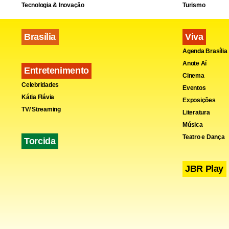
Tecnologia & Inovação
Turismo
Brasília
Viva
Agenda Brasília
Anote Aí
Entretenimento
Cinema
Celebridades
Eventos
Kátia Flávia
Exposições
TV/ Streaming
Literatura
Música
Teatro e Dança
Torcida
JBR Play