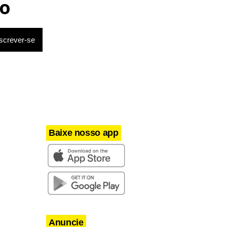
o
Baixe nosso app
Anuncie