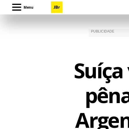
Menu
Suíça
pêna
Argen