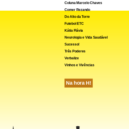
Coluna Marcelo Chaves
Comer Rezando
Do Alto da Torre
Futebol ETC
Kátia Flávia
Neurologia e Vida Saudável
Sucesso!
Três Poderes
Verbalize
Vinhos e Vivências
Na hora H!