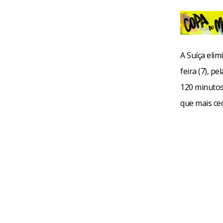
A Suíça elim
feira (7), 
120 minutos,
que mais ced