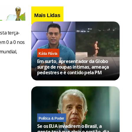
Mais Lidas
sta terça-
em 0 a 0 nos
 mundial,
Kátia Flávia
Em surto, apresentador da Globo
surge de roupas íntimas, ameaça
pedestres e é contido pela PM
Política & Poder
Se os EUA invadirem o Brasil, a
gente terá que abrir o portão, diz