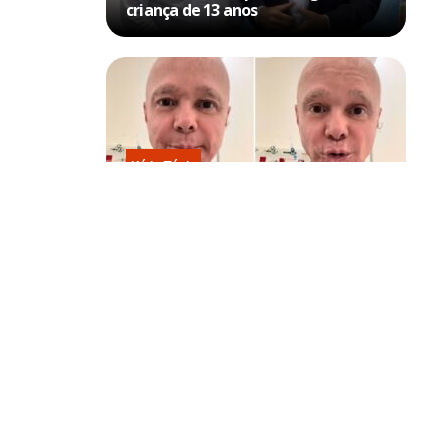
criança de 13 anos
Kátia Flávia
Em tratamento contra câncer raro,
Netinho sofre queda no banheiro
após sessão de quimio