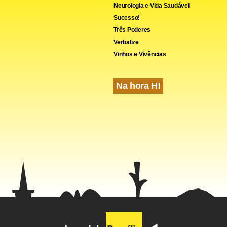
Neurologia e Vida Saudável
Sucesso!
Três Poderes
Verbalize
Vinhos e Vivências
Na hora H!
cebook
WhatsApp
LinkedIn
Twitter
X
Telegram
Share