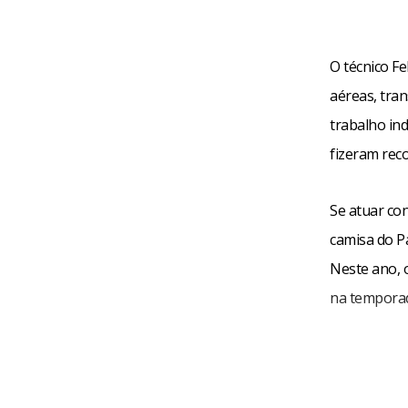
O técnico F
aéreas, tran
trabalho ind
fizeram reco
Se atuar co
camisa do Pa
Neste ano, 
na temporad