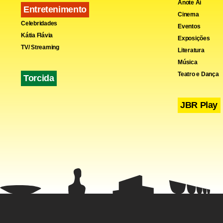
Anote Aí
Entretenimento
Cinema
Celebridades
Eventos
Kátia Flávia
Exposições
TV/ Streaming
Literatura
Música
Teatro e Dança
Torcida
JBR Play
Fa