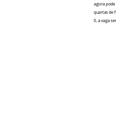
agora pode 
quartas de f
0, a vaga se