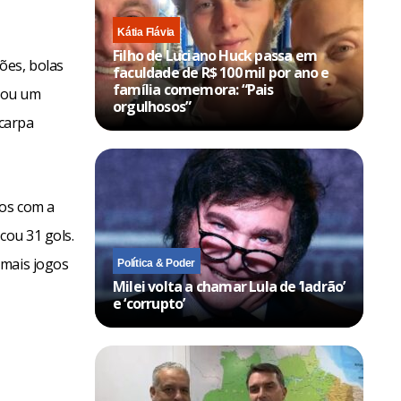
Kátia Flávia
Filho de Luciano Huck passa em
ões, bolas
faculdade de R$ 100 mil por ano e
família comemora: “Pais
izou um
orgulhosos”
Scarpa
gos com a
cou 31 gols.
 mais jogos
Política & Poder
Milei volta a chamar Lula de ‘ladrão’
e ‘corrupto’