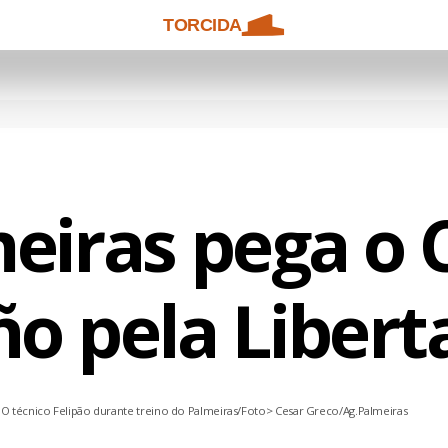
TORCIDA
eiras pega o 
ño pela Libert
O técnico Felipão durante treino do Palmeiras/Foto> Cesar Greco/Ag.Palmeiras