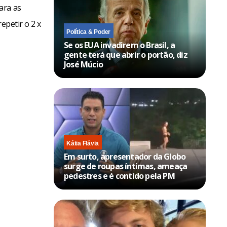
ara as
epetir o 2 x
Política & Poder
Se os EUA invadirem o Brasil, a
gente terá que abrir o portão, diz
José Múcio
Kátia Flávia
Em surto, apresentador da Globo
surge de roupas íntimas, ameaça
pedestres e é contido pela PM