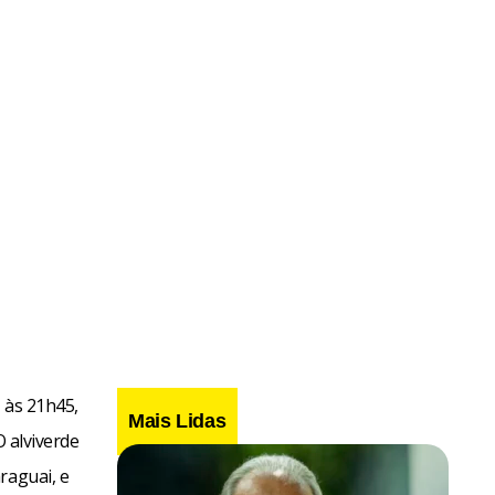
, às 21h45,
Mais Lidas
O alviverde
raguai, e