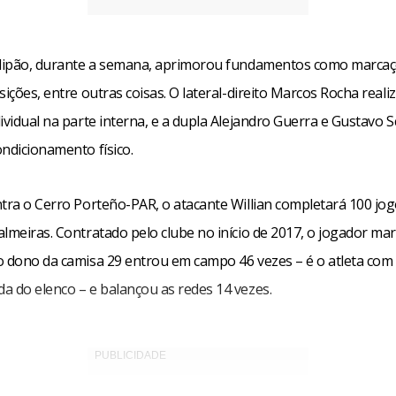
elipão, durante a semana, aprimorou fundamentos como marcaç
sições, entre outras coisas. O lateral-direito Marcos Rocha real
ividual na parte interna, e a dupla Alejandro Guerra e Gustavo 
ndicionamento físico.
ntra o Cerro Porteño-PAR, o atacante Willian completará 100 jo
lmeiras. Contratado pelo clube no início de 2017, o jogador mar
o dono da camisa 29 entrou em campo 46 vezes – é o atleta com
a do elenco – e balançou as redes 14 vezes.