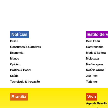
década de 80
assim dividi
Dudu, com 49
Considerand
Notícias
Estilo de 
que jogos: s
Brasil
Bem Estar
partida. O a
Concursos & Carreiras
Gastronomia
Economia
Moda & Beleza
(vale lembra
Mundo
Molecada
eliminado na
Opinião
Na Garagem
Política & Poder
Notícia Animal
Saúde
JBr Pets
Tecnologia & Inovação
Turismo
Brasília
Viva
Agenda Brasília