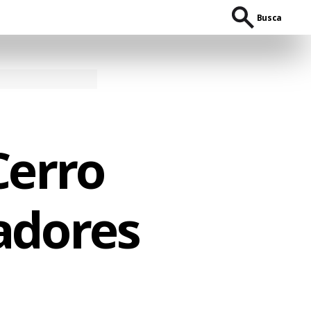
Busca
Cerro
adores