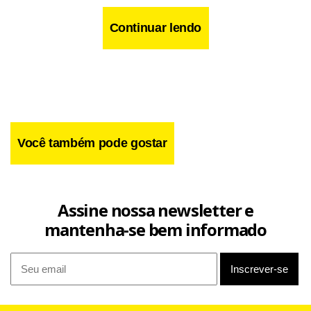
Continuar lendo
Você também pode gostar
Assine nossa newsletter e
mantenha-se bem informado
Neymar sofreu a lesão muscular em maio, o que gerou
dúvidas sobre se ele estaria apto para a estreia da seleção
no Mundial. O jogador, por exemplo, nem sequer viajou
com a delegação para Cleveland, onde a equipe disputou