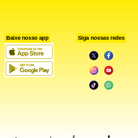
contra o Egito no sábado (6) o último amistoso antes do
início da competição. O Brasil venceu por 2 a 1, com gols de
Bruno Guimarães e Endrick.
Baixe nosso app
Siga nossas redes
No começo da semana passada, Carlo Ancelotti chegou a
afirmar que não tem pressa com a recuperação do jogador.
Naquele momento, segundo treinador, a recuperação do
atleta vinha “progredindo bem”.
Embora tenha divulgado imagens dos trabalhos físicos
realizados por Neymar ao longo da semana, a CBF
(Confederação Brasileira de Futebol) não deu mais
detalhes sobre a condição física do atleta. É esperado que
isso aconteça nesta segunda.