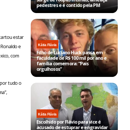
pedestres e é contido pela PM
cartou estar
Kátia Flávia
 Ronaldo e
Filho de Luciano Huck passa em
xico, com
faculdade de R$ 100 mil por ano e
família comemora: “Pais
orgulhosos”
por tudo o
ma”,
Kátia Flávia
Escolhido por Flávio para vice é
acusado de estuprar e engravidar