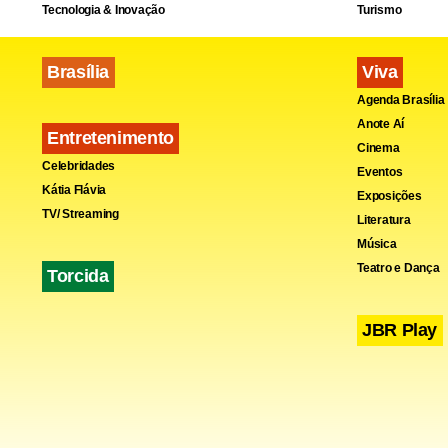
Tecnologia & Inovação
Turismo
Brasília
Viva
Agenda Brasília
Anote Aí
Entretenimento
Cinema
Celebridades
Eventos
Kátia Flávia
Exposições
Estadão Con
TV/ Streaming
Literatura
Música
Fa
Teatro e Dança
Torcida
JBR Play