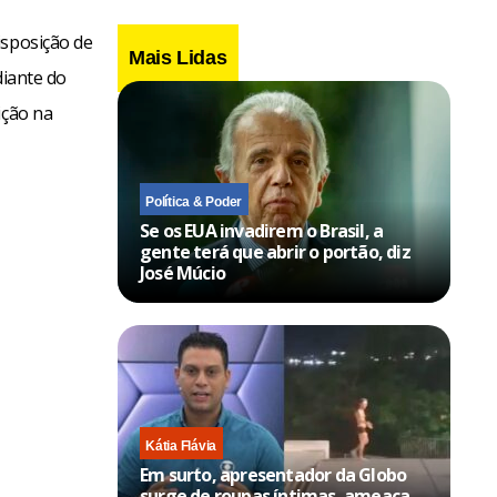
isposição de
Mais Lidas
diante do
ição na
Política & Poder
Se os EUA invadirem o Brasil, a
gente terá que abrir o portão, diz
José Múcio
Kátia Flávia
Em surto, apresentador da Globo
surge de roupas íntimas, ameaça