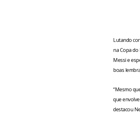
Lutando cont
na Copa do 
Messi e esp
boas lembran
“Mesmo que 
que envolveu
destacou Ney