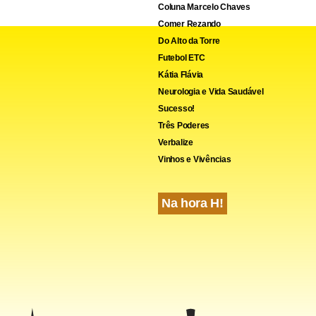
Coluna Marcelo Chaves
Comer Rezando
Do Alto da Torre
Futebol ETC
Kátia Flávia
Neurologia e Vida Saudável
Sucesso!
Três Poderes
teúdo
Verbalize
Vinhos e Vivências
cebook
WhatsApp
LinkedIn
Twitter
X
Telegram
Share
Na hora H!