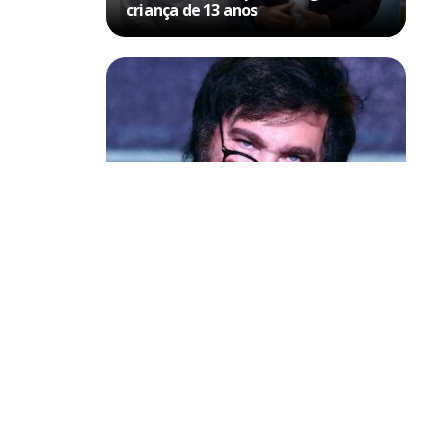
criança de 13 anos
Política & Poder
Milei volta a chamar Lula de ‘ladrão’
e ‘corrupto’
azer bonito
 que está