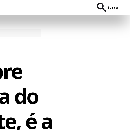
Busca
bre
a do
e, é a