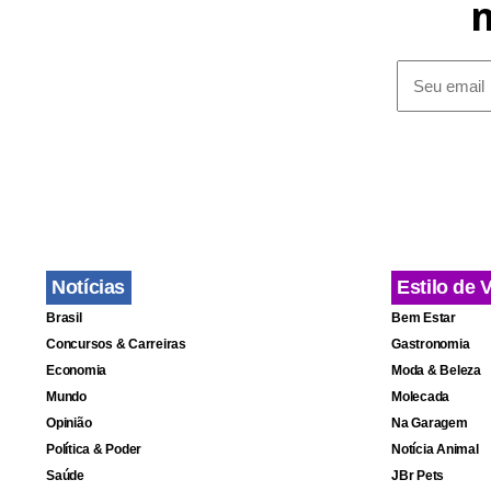
A seleção b
dura desde 2
Serie, porta
A caminhada
Depois, a se
primeira fas
Notícias
Estilo de 
Brasil
Bem Estar
Concursos & Carreiras
Gastronomia
Economia
Moda & Beleza
Mundo
Molecada
Opinião
Na Garagem
Política & Poder
Notícia Animal
Saúde
JBr Pets