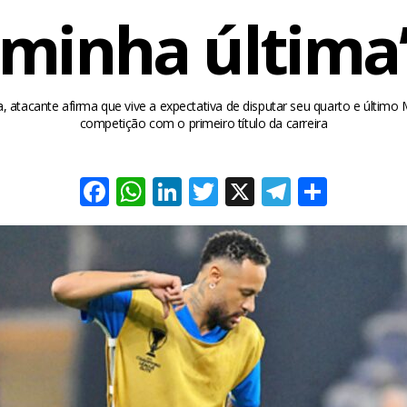
minha última
, atacante afirma que vive a expectativa de disputar seu quarto e último M
competição com o primeiro título da carreira
Facebook
WhatsApp
LinkedIn
Twitter
X
Telegra
Share