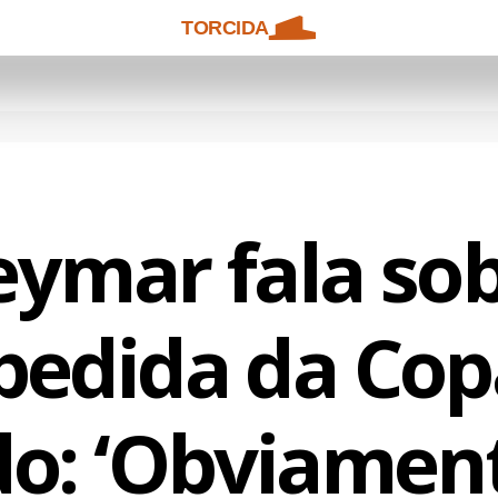
TORCIDA
ymar fala so
pedida da Cop
: ‘Obviament