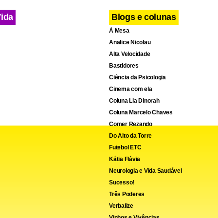
Vida
Blogs e colunas
À Mesa
Analice Nicolau
Alta Velocidade
Bastidores
Ciência da Psicologia
Cinema com ela
Coluna Lia Dinorah
Coluna Marcelo Chaves
Comer Rezando
Do Alto da Torre
Futebol ETC
Kátia Flávia
Neurologia e Vida Saudável
Sucesso!
Princesa de Astúrias (FPA) considera Messi “o jogador de futebo
Três Poderes
todos os tempos” por seus 47 títulos, ao longo de uma carreira 
Verbalize
Vinhos e Vivências