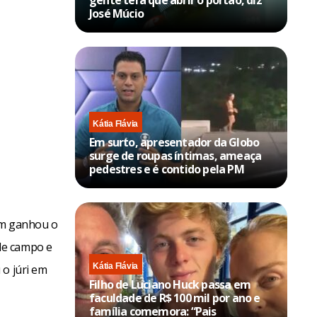
gente terá que abrir o portão, diz
José Múcio
Kátia Flávia
Em surto, apresentador da Globo
surge de roupas íntimas, ameaça
pedestres e é contido pela PM
bém ganhou o
de campo e
Kátia Flávia
 o júri em
Filho de Luciano Huck passa em
faculdade de R$ 100 mil por ano e
família comemora: “Pais