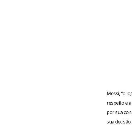
Messi, “o j
respeito e 
por sua con
sua decisão.