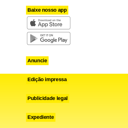
Baixe nosso app
Anuncie
Edição impressa
Publicidade legal
l de maior
Expediente
“muito