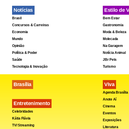
Notícias
Estilo de 
Brasil
Bem Estar
Concursos & Carreiras
Gastronomia
Economia
Moda & Beleza
Mundo
Molecada
Opinião
Na Garagem
Política & Poder
Notícia Animal
Saúde
JBr Pets
Tecnologia & Inovação
Turismo
Brasília
Viva
Agenda Brasília
Anote Aí
Entretenimento
Cinema
Celebridades
A Fundação 
Eventos
Kátia Flávia
Exposições
sucesso de 
TV/ Streaming
Literatura