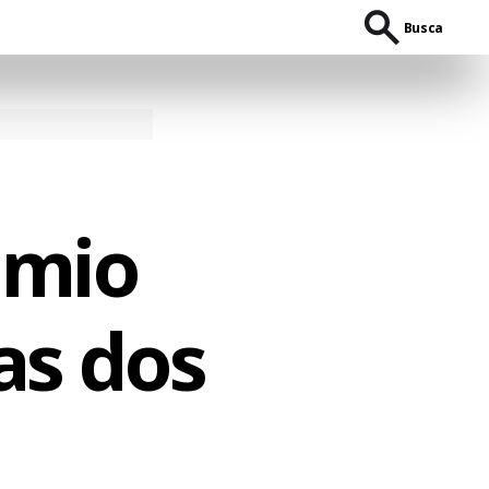
Busca
êmio
as dos