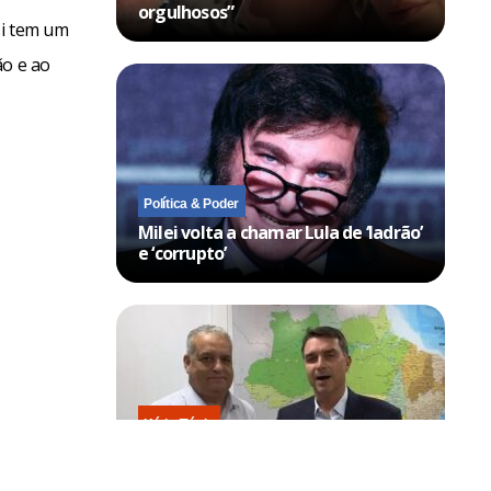
orgulhosos”
si tem um
ão e ao
Política & Poder
Milei volta a chamar Lula de ‘ladrão’
e ‘corrupto’
Kátia Flávia
Escolhido por Flávio para vice é
acusado de estuprar e engravidar