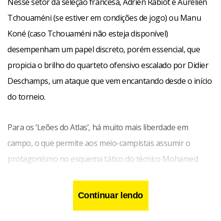
Nesse setor da seleção francesa, Adrien Rabiot e Aurélien
Tchouaméni (se estiver em condições de jogo) ou Manu
Koné (caso Tchouaméni não esteja disponível)
desempenham um papel discreto, porém essencial, que
propicia o brilho do quarteto ofensivo escalado por Didier
Deschamps, um ataque que vem encantando desde o início
do torneio.
Para os ‘Leões do Atlas’, há muito mais liberdade em
campo, o que permite aos meio-campistas assumir o
protagonismo no esquema tático do técnico Mohamed
Ouahbi.
Continuar lendo