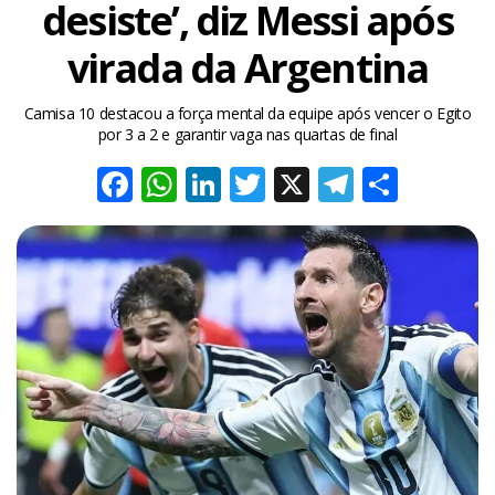
desiste’, diz Messi após
virada da Argentina
Camisa 10 destacou a força mental da equipe após vencer o Egito
por 3 a 2 e garantir vaga nas quartas de final
Facebook
WhatsApp
LinkedIn
Twitter
X
Telegra
Share