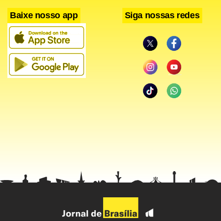
partidas. Sancho, aos 45, deu números finais à partida.
Baixe nosso app
Siga nossas redes
“Precisamos de ser novamente sólidos (defensivamente),
porque se o conseguirmos, daremos ao Ronaldo uma
oportunidade de ganhar jogos no ataque. Ele tem sido
brilhante”, afirmou zagueiro Maguire. “É um resultado
muito importante. Os últimos dois meses não foram nada
bons e precisávamos de um resultado como este para
retomar o caminho. Esta vitória tem de ser apenas o
começo. Merecemos pelas oportunidades que criamos”,
acrescentou.
Pelo Grupo E, o Bayern de Munique somou o quinto
triunfo consecutivo na competição, ao bater o Dínamo, em
Kiev, por 2 a 1. O time ucraniano, com apenas um ponto,