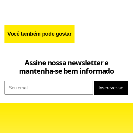
Você também pode gostar
Assine nossa newsletter e
mantenha-se bem informado
O diferencial do Manchester mais uma vez foi Cristiano
Ronaldo, como já fora contra a Atalanta e o mesmo
Villarreal, na Inglaterra. Ele marcou aos 33 minutos da
etapa final e alcançou a marca de seis gols em cinco