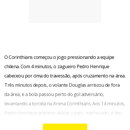
O Corinthians começou o jogo pressionando a equipe
chilena. Com 4 minutos, o zagueiro Pedro Henrique
cabeceou por cima do travessão, após cruzamento na área.
Três minutos depois, o volante Douglas arriscou de fora
da área, e a bola passou perto do gol adversário,
levantando a torcida na Arena Corinthians. Aos 14 minutos,
Pedro Henrique precisou deixar o jogo, machucado, e deu
lugar à Léo Santos.