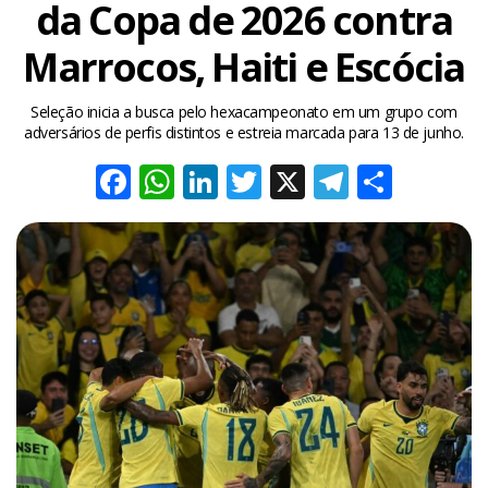
da Copa de 2026 contra
Marrocos, Haiti e Escócia
Seleção inicia a busca pelo hexacampeonato em um grupo com
adversários de perfis distintos e estreia marcada para 13 de junho.
Facebook
WhatsApp
LinkedIn
Twitter
X
Telegra
Share