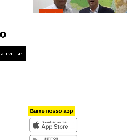
Kátia Flávia
Escolhido por Flávio para vice é
acusado de estuprar e engravidar
o
criança de 13 anos
Baixe nosso app