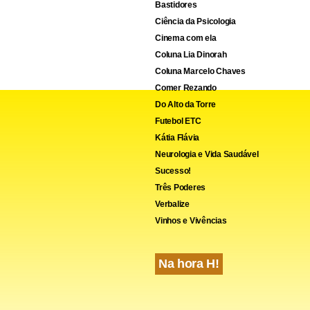
Bastidores
Ciência da Psicologia
Cinema com ela
Coluna Lia Dinorah
Coluna Marcelo Chaves
Comer Rezando
Do Alto da Torre
Futebol ETC
Kátia Flávia
Neurologia e Vida Saudável
Sucesso!
Três Poderes
Verbalize
Vinhos e Vivências
Na hora H!