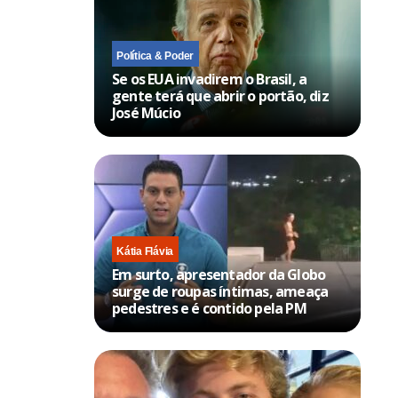
Política & Poder
Se os EUA invadirem o Brasil, a
gente terá que abrir o portão, diz
José Múcio
Kátia Flávia
Em surto, apresentador da Globo
surge de roupas íntimas, ameaça
pedestres e é contido pela PM