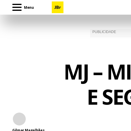
Menu
MJ – M
E S
Gilmar Magalhães