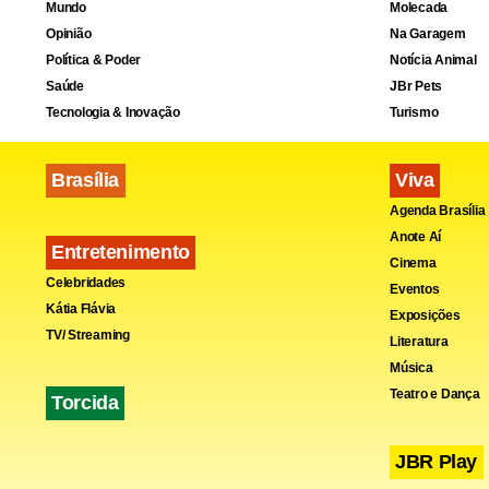
Mundo
Molecada
Opinião
Na Garagem
Política & Poder
Notícia Animal
Saúde
JBr Pets
Tecnologia & Inovação
Turismo
Brasília
Viva
Agenda Brasília
Anote Aí
Entretenimento
Cinema
Celebridades
Eventos
Kátia Flávia
Exposições
TV/ Streaming
Literatura
Música
Teatro e Dança
Torcida
JBR Play