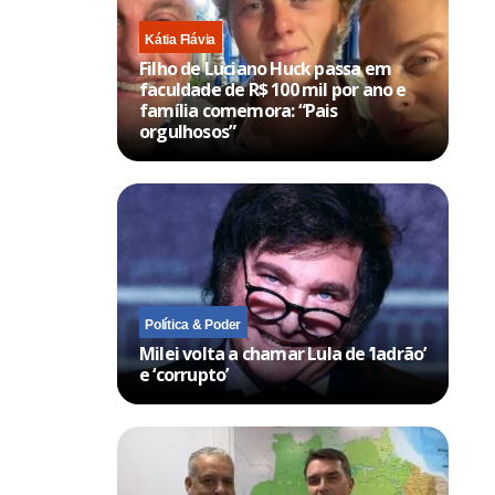
Kátia Flávia
Filho de Luciano Huck passa em
faculdade de R$ 100 mil por ano e
família comemora: “Pais
orgulhosos”
Política & Poder
Milei volta a chamar Lula de ‘ladrão’
e ‘corrupto’