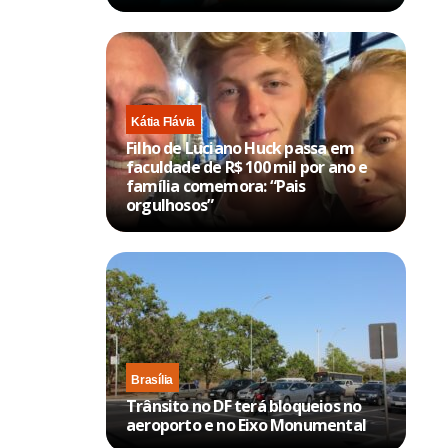
Kátia Flávia
Filho de Luciano Huck passa em
faculdade de R$ 100 mil por ano e
família comemora: “Pais
orgulhosos”
Brasília
Trânsito no DF terá bloqueios no
aeroporto e no Eixo Monumental