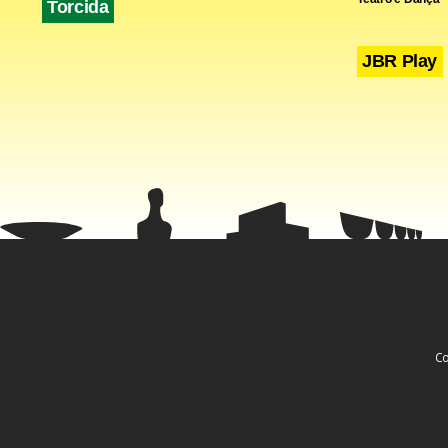
Torcida
JBR Play
Co