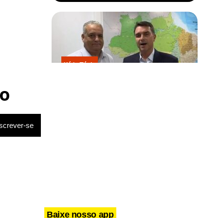
Kátia Flávia
Escolhido por Flávio para vice é
acusado de estuprar e engravidar
o
criança de 13 anos
Baixe nosso app