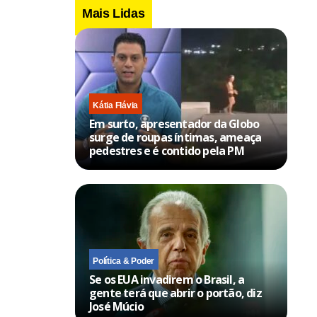
Mais Lidas
Kátia Flávia
Em surto, apresentador da Globo
surge de roupas íntimas, ameaça
pedestres e é contido pela PM
Política & Poder
Se os EUA invadirem o Brasil, a
gente terá que abrir o portão, diz
José Múcio