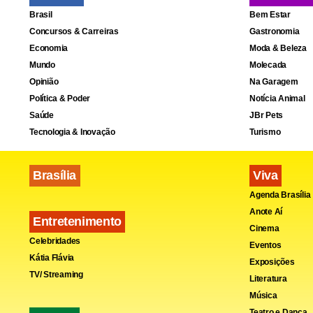
Brasil
Bem Estar
Concursos & Carreiras
Gastronomia
Economia
Moda & Beleza
Mundo
Molecada
Opinião
Na Garagem
Política & Poder
Notícia Animal
Saúde
JBr Pets
Tecnologia & Inovação
Turismo
Brasília
Viva
Agenda Brasília
Anote Aí
Entretenimento
Cinema
Celebridades
Eventos
Kátia Flávia
Exposições
TV/ Streaming
Literatura
Música
Teatro e Dança