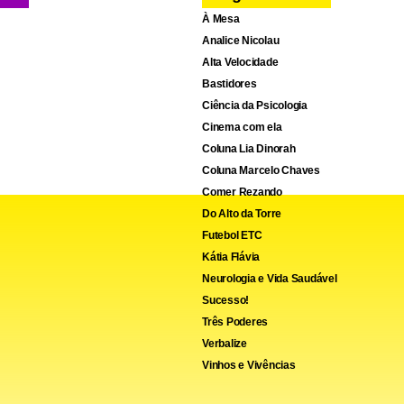
À Mesa
Analice Nicolau
Alta Velocidade
Bastidores
Ciência da Psicologia
Cinema com ela
Coluna Lia Dinorah
Coluna Marcelo Chaves
Comer Rezando
Do Alto da Torre
Futebol ETC
Kátia Flávia
Neurologia e Vida Saudável
Sucesso!
Três Poderes
Verbalize
Vinhos e Vivências