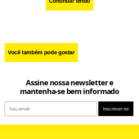
Continuar lendo
Facebook
WhatsApp
LinkedIn
Twitter
X
Telegram
Share
Você também pode gostar
Assine nossa newsletter e
mantenha-se bem informado