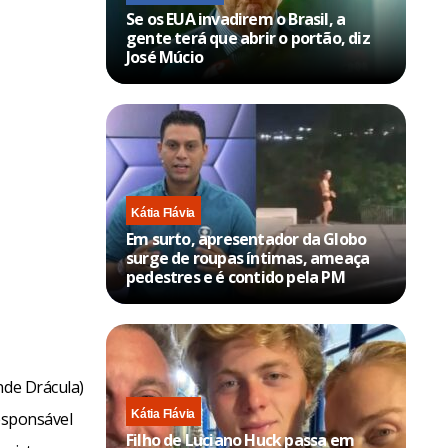
Se os EUA invadirem o Brasil, a
gente terá que abrir o portão, diz
José Múcio
Kátia Flávia
Em surto, apresentador da Globo
surge de roupas íntimas, ameaça
pedestres e é contido pela PM
nde Drácula)
Kátia Flávia
responsável
Filho de Luciano Huck passa em