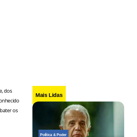
e, dos
Mais Lidas
conhecido
bater os
Política & Poder