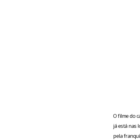
O filme do 
já está nas 
pela franqu