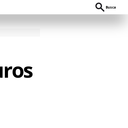
Busca
uros