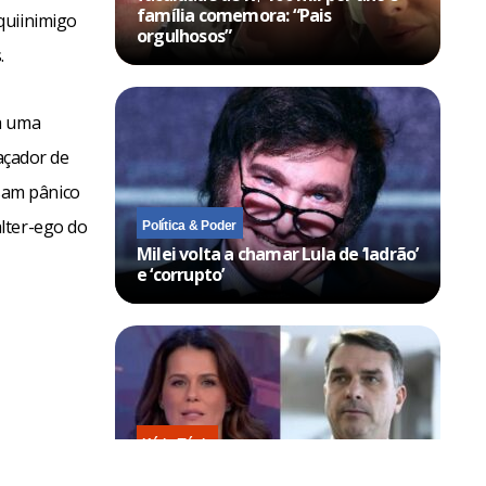
família comemora: “Pais
quiinimigo
orgulhosos”
.
a uma
caçador de
sam pânico
lter-ego do
Política & Poder
Milei volta a chamar Lula de ‘ladrão’
e ‘corrupto’
Kátia Flávia
Flávio Bolsonaro tenta cortar