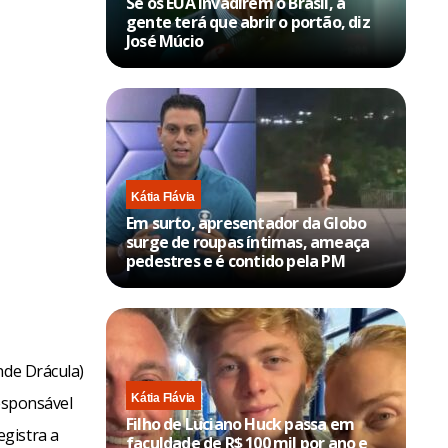
Se os EUA invadirem o Brasil, a
gente terá que abrir o portão, diz
José Múcio
Kátia Flávia
Em surto, apresentador da Globo
surge de roupas íntimas, ameaça
pedestres e é contido pela PM
nde Drácula)
Kátia Flávia
responsável
Filho de Luciano Huck passa em
gistra a
faculdade de R$ 100 mil por ano e