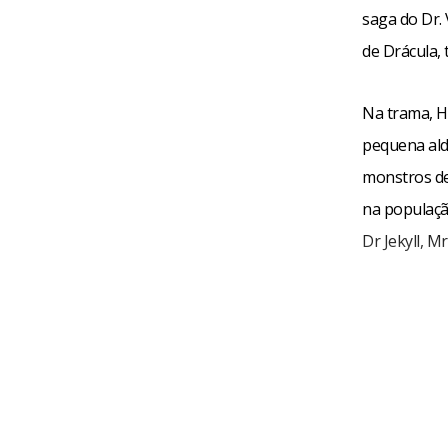
saga do Dr.
de Drácula,
Na trama, H
pequena alde
monstros de
na populaçã
Dr Jekyll, Mr