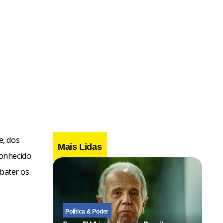
e, dos
Mais Lidas
conhecido
bater os
Política & Poder