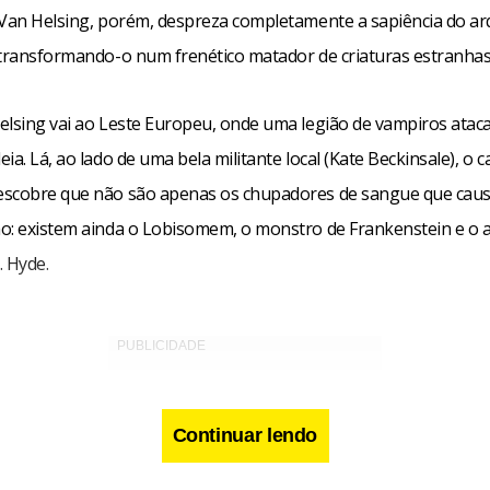
 Van Helsing, porém, despreza completamente a sapiência do ar
 transformando-o num frenético matador de criaturas estranhas
elsing vai ao Leste Europeu, onde uma legião de vampiros atac
ia. Lá, ao lado de uma bela militante local (Kate Beckinsale), o 
scobre que não são apenas os chupadores de sangue que cau
o: existem ainda o Lobisomem, o monstro de Frankenstein e o a
. Hyde.
Continuar lendo