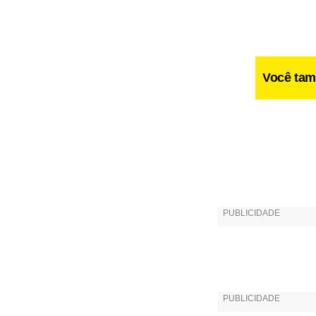
Você tam
Fa