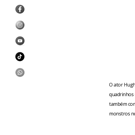
O ator Hugh
quadrinhos 
também como
monstros n