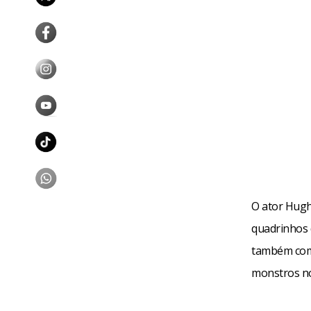
O ator Hugh
quadrinhos 
também como
monstros n