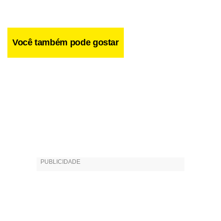
Você também pode gostar
Facebook
WhatsApp
LinkedIn
Twitter
X
Telegram
Share