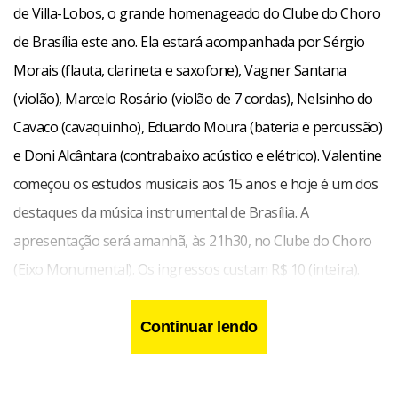
de Villa-Lobos, o grande homenageado do Clube do Choro
de Brasília este ano. Ela estará acompanhada por Sérgio
Morais (flauta, clarineta e saxofone), Vagner Santana
(violão), Marcelo Rosário (violão de 7 cordas), Nelsinho do
Cavaco (cavaquinho), Eduardo Moura (bateria e percussão)
e Doni Alcântara (contrabaixo acústico e elétrico). Valentine
começou os estudos musicais aos 15 anos e hoje é um dos
destaques da música instrumental de Brasília. A
apresentação será amanhã, às 21h30, no Clube do Choro
(Eixo Monumental). Os ingressos custam R$ 10 (inteira).
Continuar lendo