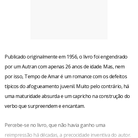
Tempo de Amar é um romance denso de um artesão das
letras que soube tirar de seu cotidiano e das paisagens
Publicado originalmente em 1956, o livro foi engendrado
mineiras histórias universais e atemporais. Retratos de um
por um Autran com apenas 26 anos de idade. Mas, nem
cotidiano que vive sob o peso de tradições e de dores
por isso, Tempo de Amar é um romance com os defeitos
secretas. Un livro belo e dolorido.
típicos do afogueamento juvenil. Muito pelo contrário, há
Facebook
WhatsApp
LinkedIn
Twitter
X
Telegram
Share
uma maturidade absurda e um capricho na construção do
verbo que surpreendem e encantam.
Percebe-se no livro, que não havia ganho uma
reimpressão há décadas, a precocidade inventiva do autor.