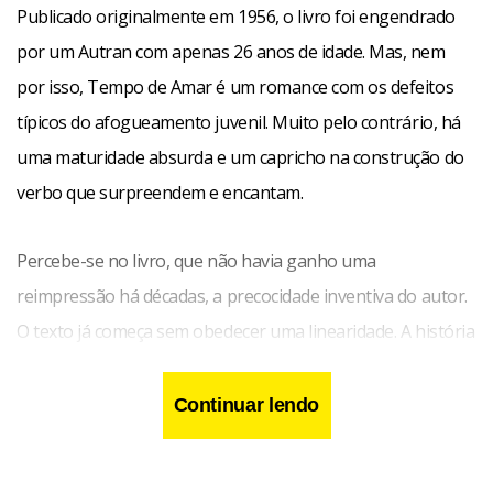
Publicado originalmente em 1956, o livro foi engendrado
por um Autran com apenas 26 anos de idade. Mas, nem
por isso, Tempo de Amar é um romance com os defeitos
típicos do afogueamento juvenil. Muito pelo contrário, há
uma maturidade absurda e um capricho na construção do
verbo que surpreendem e encantam.
Percebe-se no livro, que não havia ganho uma
reimpressão há décadas, a precocidade inventiva do autor.
O texto já começa sem obedecer uma linearidade. A história
de Ismael, um “homem cinzento”, como ele mesmo se
autoproclama, na primeira parte de três da obra, alterna
Continuar lendo
passado e presente em capítulos curtos e essenciais para
entender o restante da obra.