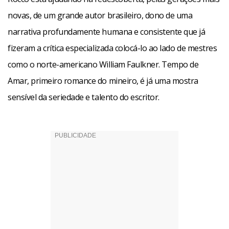
O personagem do Ismael é, com certeza, um dos mais bem
novas, de um grande autor brasileiro, dono de uma
construídos da literatura nacional brasileira. A sua errância
narrativa profundamente humana e consistente que já
angustiante, o medo de ser feliz, a sua inconformidade
fizeram a crítica especializada colocá-lo ao lado de mestres
pachorrenta são delineados pelo autor com maestria e
como o norte-americano William Faulkner. Tempo de
riqueza psicológica.
Amar, primeiro romance do mineiro, é já uma mostra
sensível da seriedade e talento do escritor.