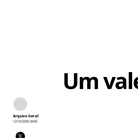
dramaTudo s
característi
convencê-la 
Um vale
Arquivo Geral
12/10/2005 0h00