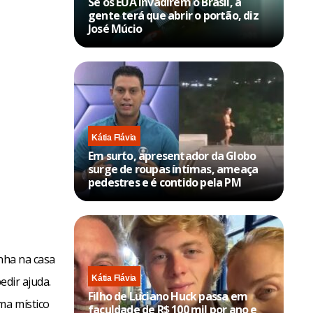
Se os EUA invadirem o Brasil, a
gente terá que abrir o portão, diz
José Múcio
Kátia Flávia
Em surto, apresentador da Globo
surge de roupas íntimas, ameaça
pedestres e é contido pela PM
inha na casa
Kátia Flávia
edir ajuda.
Filho de Luciano Huck passa em
ma místico
faculdade de R$ 100 mil por ano e