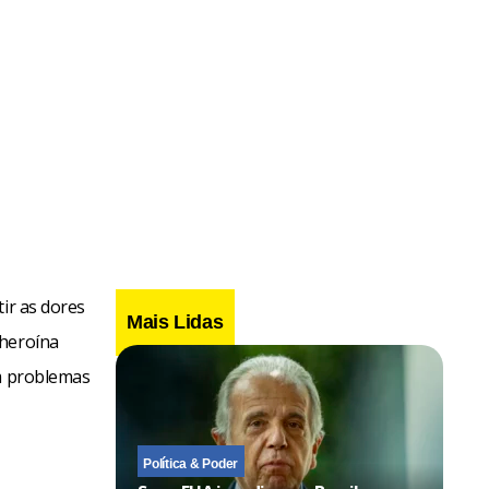
ir as dores
Mais Lidas
 heroína
om problemas
Política & Poder