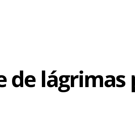
inaliza temporada de sofrimento para Sol, antes desse parto 
cas de noite-de-Belém. Em Boiadeiros, Ed (Caco Ciocler) ainda ten
a lhe dar a guarda do filho, mas os dois discutem e ela fica arras
 de lágrimas 