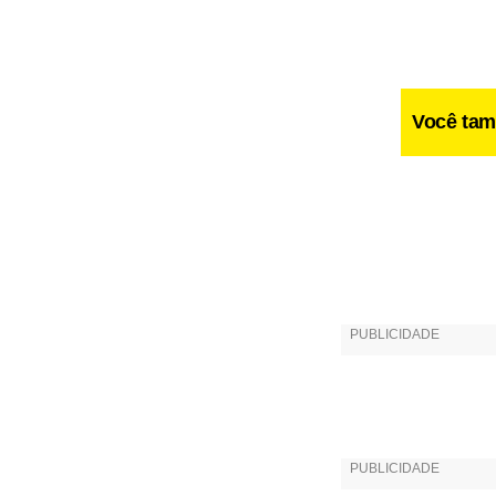
Você tam
Tião não ch
fazendo uma
hospital. Fa
Na clínica,
ser operado.
(Caco Ciocle
Estados Unid
chances lá.