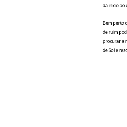
dá início ao
Bem perto d
de ruim pod
procurar a 
de Sol e reso