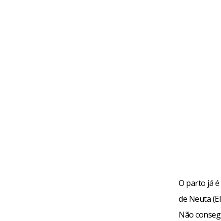
O parto já é
de Neuta (El
Não consegu