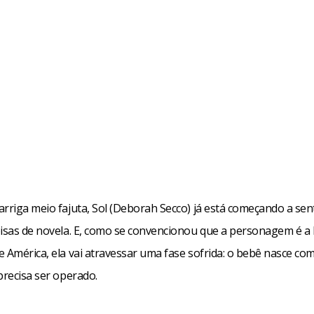
 dessa conversa, Sol sai sem rumo e encontra… Tião, é claro, já
 cartas marcadas pelo destino. Ele a abraça para dar um apoio e
quem chega é Ed. Coitadinho: havia voltado só para dizer a Sol
r a cena, desiste e vai embora.
 aproveitar da situação é May (Camila Morgado). Antes de todo
la também vai para Boiadeiros e chega a propor a Sol que lhe dê
rriga meio fajuta, Sol (Deborah Secco) já está começando a sent
em troca de algum dinheiro. Naturalmente, Sol vai recusar a ofer
oisas de novela. E, como se convencionou que a personagem é a
uns capítulos depois, fará a criança nascer mal de saúde e Sol e
e América, ela vai atravessar uma fase sofrida: o bebê nasce c
lema.
precisa ser operado.
cebook
WhatsApp
LinkedIn
Twitter
X
Telegram
Share