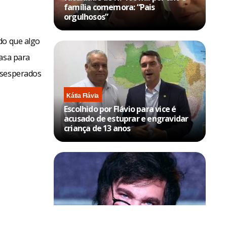
família comemora: “Pais
orgulhosos”
do que algo
casa para
esesperados
Kátia Flávia
Escolhido por Flávio para vice é
acusado de estuprar e engravidar
criança de 13 anos
Política & Poder