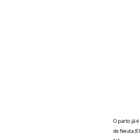
O parto já é
de Neuta (El