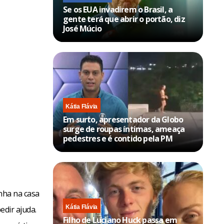
Se os EUA invadirem o Brasil, a
gente terá que abrir o portão, diz
José Múcio
Kátia Flávia
Em surto, apresentador da Globo
surge de roupas íntimas, ameaça
pedestres e é contido pela PM
inha na casa
Kátia Flávia
edir ajuda.
Filho de Luciano Huck passa em