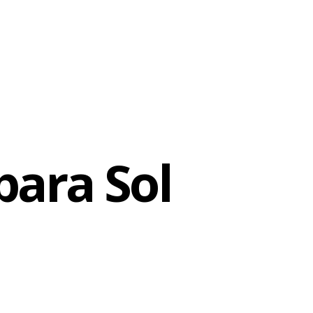
com
ta
ada.
para Sol