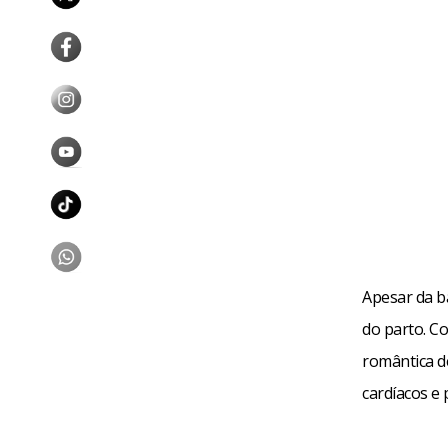
Pouco depois
são amor de
meio-tempo, 
ama e, ao ve
Quem vai se
acontecer, e
Apesar da ba
para criar, 
do parto. C
destino, alg
romântica d
mais esse di
cardíacos e 
Fa