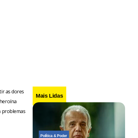
 que os dois
, nesse
 que ainda a
 esse drama
 a criança
ir as dores
Mais Lidas
ta, mas o
 heroína
nfentará
om problemas
Política & Poder