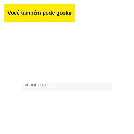
Você também pode gostar
Facebook
WhatsApp
LinkedIn
Twitter
X
Telegram
Share