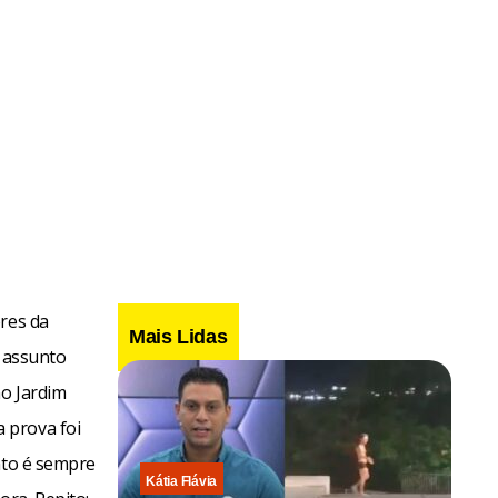
ores da
Mais Lidas
o assunto
no Jardim
 prova foi
nto é sempre
Kátia Flávia