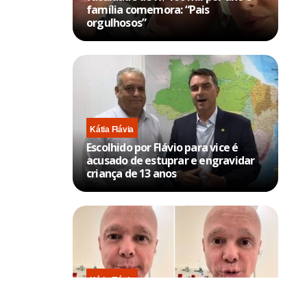
família comemora: “Pais
orgulhosos”
Kátia Flávia
Escolhido por Flávio para vice é
acusado de estuprar e engravidar
criança de 13 anos
Kátia Flávia
Em tratamento contra câncer raro,