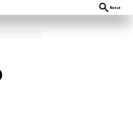
Busca
o