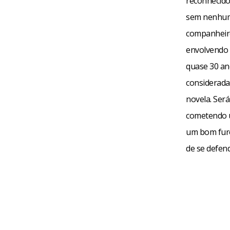
reconhecido
sem nenhuma
companheiro
envolvendo 
quase 30 an
considerada
novela. Será
cometendo u
um bom furo
de se defen