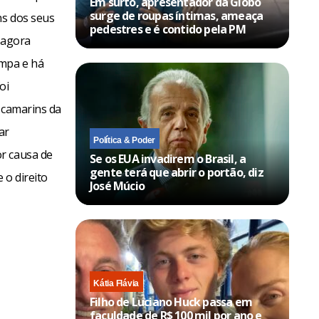
Em surto, apresentador da Globo
surge de roupas íntimas, ameaça
ns dos seus
pedestres e é contido pela PM
 agora
impa e há
oi
 camarins da
ar
Política & Poder
r causa de
Se os EUA invadirem o Brasil, a
gente terá que abrir o portão, diz
 o direito
José Múcio
Kátia Flávia
Filho de Luciano Huck passa em
faculdade de R$ 100 mil por ano e