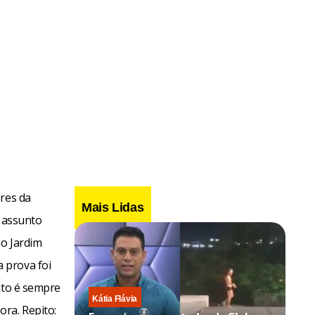
ores da
Mais Lidas
o assunto
no Jardim
 prova foi
nto é sempre
Kátia Flávia
ra. Repito: