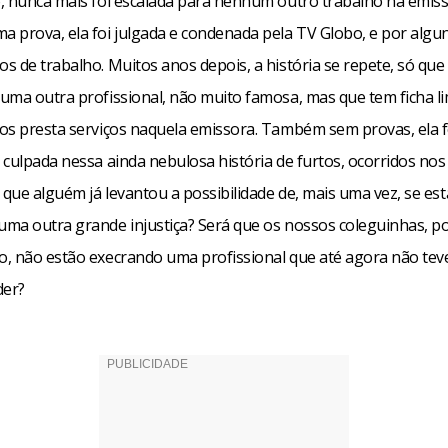
, nunca mais foi escalada para nenhum outro trabalho na emisso
 prova, ela foi julgada e condenada pela TV Globo, e por algu
s de trabalho. Muitos anos depois, a história se repete, só que
uma outra profissional, não muito famosa, mas que tem ficha l
os presta serviços naquela emissora. Também sem provas, ela f
 culpada nessa ainda nebulosa história de furtos, ocorridos nos
 que alguém já levantou a possibilidade de, mais uma vez, se est
ma outra grande injustiça? Será que os nossos coleguinhas, po
, não estão execrando uma profissional que até agora não teve
der?