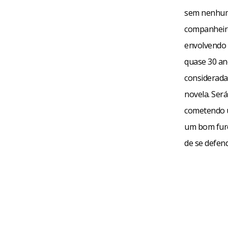
sem nenhuma
companheiro
envolvendo 
quase 30 an
considerada
novela. Será
cometendo u
um bom furo
de se defen