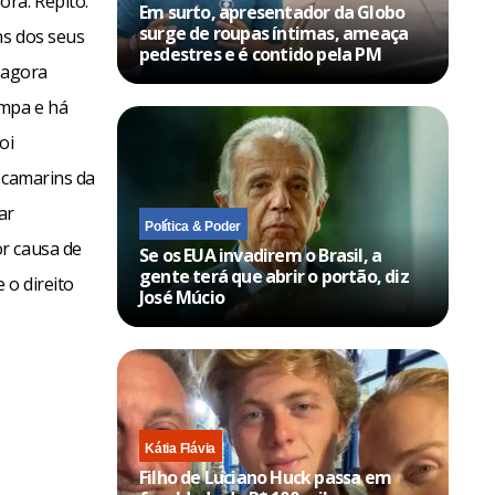
ra. Repito:
Em surto, apresentador da Globo
surge de roupas íntimas, ameaça
ns dos seus
pedestres e é contido pela PM
 agora
impa e há
oi
 camarins da
ar
Política & Poder
r causa de
Se os EUA invadirem o Brasil, a
gente terá que abrir o portão, diz
 o direito
José Múcio
Kátia Flávia
Filho de Luciano Huck passa em