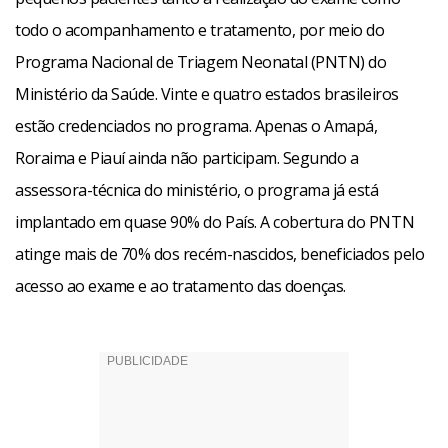
bebê é portador de uma das doenças diagnosticadas no
todo o acompanhamento e tratamento, por meio do
PNTN, é realizado o trabalho chamado de busca ativa.
Programa Nacional de Triagem Neonatal (PNTN) do
Convoca-se a família para uma consulta de orientação e
Ministério da Saúde. Vinte e quatro estados brasileiros
início do tratamento. Este atendimento é feito por uma
estão credenciados no programa. Apenas o Amapá,
equipe multidisciplinar, garantida também pelo SUS.
Roraima e Piauí ainda não participam. Segundo a
assessora-técnica do ministério, o programa já está
Nesse serviço de referência, a equipe mínima obrigatória
implantado em quase 90% do País. A cobertura do PNTN
inclui profissionais das áreas de pediatria, endocrinologia
atinge mais de 70% dos recém-nascidos, beneficiados pelo
pediátrica, nutrição, psicologia e serviço social. “Todos os
acesso ao exame e ao tratamento das doenças.
serviços do Brasil que foram credenciados têm essa equipe;
muitos têm até mais profissionais do que o mínimo
exigido”, afirma a assessora do PNTN. Ela ressalta que pelo
fato de todas as doenças previstas no programa serem
crônicas, o acompanhamento e tratamento deve ser