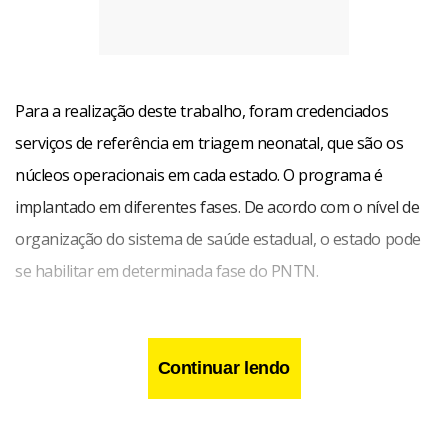
Para a realização deste trabalho, foram credenciados
serviços de referência em triagem neonatal, que são os
núcleos operacionais em cada estado. O programa é
implantado em diferentes fases. De acordo com o nível de
organização do sistema de saúde estadual, o estado pode
se habilitar em determinada fase do PNTN.
Na primeira fase é oferecido o diagnóstico, o
acompanhamento e o tratamento de crianças detectadas
Continuar lendo
com fenilcetonúria e hipotireoidismo congênito. A segunda
fase garante toda assistência oferecida na fase um e ainda