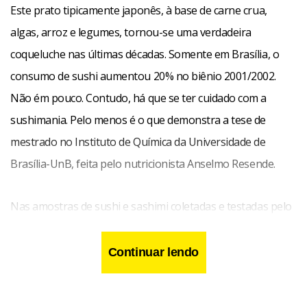
Este prato tipicamente japonês, à base de carne crua,
algas, arroz e legumes, tornou-se uma verdadeira
coqueluche nas últimas décadas. Somente em Brasília, o
consumo de sushi aumentou 20% no biênio 2001/2002.
Não ém pouco. Contudo, há que se ter cuidado com a
sushimania. Pelo menos é o que demonstra a tese de
mestrado no Instituto de Química da Universidade de
Brasília-UnB, feita pelo nutricionista Anselmo Resende.
Nas amostras de sushi e sashimi coletadas e testadas pelo
especialista, 25% estavam contaminadas com coliformes
fecais. Um índice que Anselmo Resende considera alto:
Continuar lendo
“Significa 1/4 das amostras. por se tratar de endobactérias,
é provável que a contaminação tenha ocorrido na