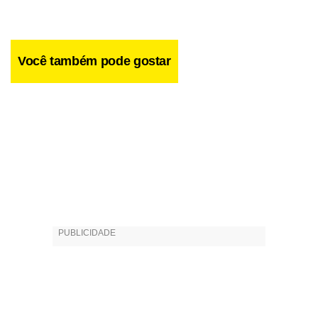
manipulação do alimento ou da água do mar por esgotos
próximos”.
Você também pode gostar