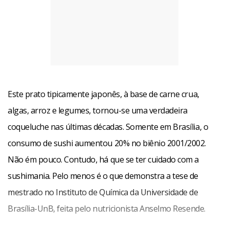
Além da contaminação de 1/4 das amostras por coliformes
Este prato tipicamente japonês, à base de carne crua,
fecais, 1,14% dos peixes apresentaram a bactéria
algas, arroz e legumes, tornou-se uma verdadeira
Staphylococcus aureus acima do limite permitido. Estas
coqueluche nas últimas décadas. Somente em Brasília, o
bactérias costumam estar presentes debaixo das unhas,
consumo de sushi aumentou 20% no biênio 2001/2002.
nos pelos e cabelos. Uma das bactérias mais perigosas, a
Não ém pouco. Contudo, há que se ter cuidado com a
salmonella, que provoca terríveis dores intestinais, não foi
sushimania. Pelo menos é o que demonstra a tese de
encontrada, porém, nas amostras.
mestrado no Instituto de Química da Universidade de
Brasília-UnB, feita pelo nutricionista Anselmo Resende.
A surpresa da pesquisa ficou por conta da presença de
chumbo nos peixes pesquisados. O metal estava presente