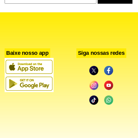
Baixe nosso app
Siga nossas redes
Os coliformes fecais provocam infecções estomacais cujos
sintomas são diarréias, dor de cabeça, vômitos, náuseas,
cãibras e cólicas. Para quem tem baixa imunidade, como os
diabéticos e aidéticos, por exemplo, os coliformes podem
levar à septicemia (multiplicação dos germes no sangue
que provocam infecções) e ainda infecção generalizada
amostrasO nutricionista, com a colaboração do orientador