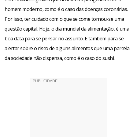
prato como um dos principais em seu cardápio.
homem moderno, como é o caso das doenças coronárias.
Por isso, ter cuidado com o que se come tornou-se uma
Três peixes foram analisados naquelas mostras, o salmão
questão capital. Hoje, o dia mundial da alimentação, é uma
(o de maior prevalência), originário do Chile, o atum e o
boa data para se pensar no assunto. E também para se
robalo, estes do Brasil mesmo. O produto foi analisado três
alertar sobre o risco de alguns alimentos que uma parcela
vezes para evitar qualquer dúvida.
da sociedade não dispensa, como é o caso do sushi.