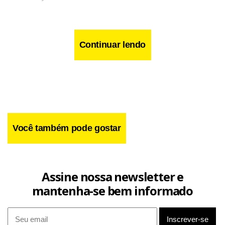
Depois de ter começado a se apresentar na boate Jogral,
de São Paulo em 1970, acompanhou Toquinho, Rosinha de
Continuar lendo
Valença, Marília Medalha, Hermeto Pascoal e Vinícius de
Morais. Foi ainda baterista de Tom Jobim, César Camargo
Mariano, Chico Buarque e Rita Lee. Nos anos 80, voltou
sua carreira para o interior, quando virou parceiro
constante de Almir Sater.
Você também pode gostar
Assine nossa newsletter e
mantenha-se bem informado