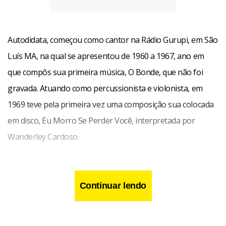
Autodidata, começou como cantor na Rádio Gurupi, em São
Luís MA, na qual se apresentou de 1960 a 1967, ano em
que compôs sua primeira música, O Bonde, que não foi
gravada. Atuando como percussionista e violonista, em
1969 teve pela primeira vez uma composição sua colocada
em disco, Eu Morro Se Perder Você, interpretada por
Wanderley Cardoso.
Depois de ter começado a se apresentar na boate Jogral,
de São Paulo em 1970, acompanhou Toquinho, Rosinha de
Continuar lendo
Valença, Marília Medalha, Hermeto Pascoal e Vinícius de
Morais. Foi ainda baterista de Tom Jobim, César Camargo