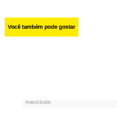
Mariano, Chico Buarque e Rita Lee. Nos anos 80, voltou
sua carreira para o interior, quando virou parceiro
constante de Almir Sater.
Você também pode gostar