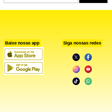
Baixe nosso app
Siga nossas redes
Como compositor, Papete criou belos temas folclóricos –
com influências de suas pesquisas afro-indígenas – como
Boi da Lua, Quintal de Crioula, Orvalho da Campina e
tantos outros. Nos passados 15 anos, Papete esteve meio
sumido dos palcos brasileiros. Fez mais de mil shows no
exterior e, de volta ao Brasil, concluiu as pesquisas que o
levaram ao projeto-título do espetáculo de hoje, Tambor