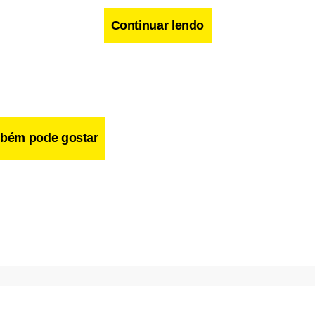
Continuar lendo
cebook
WhatsApp
LinkedIn
Twitter
X
Telegram
Share
bém pode gostar