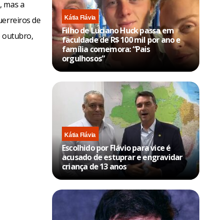
, mas a
Kátia Flávia
uerreiros de
Filho de Luciano Huck passa em
e outubro,
faculdade de R$ 100 mil por ano e
família comemora: “Pais
orgulhosos”
Kátia Flávia
Escolhido por Flávio para vice é
acusado de estuprar e engravidar
criança de 13 anos