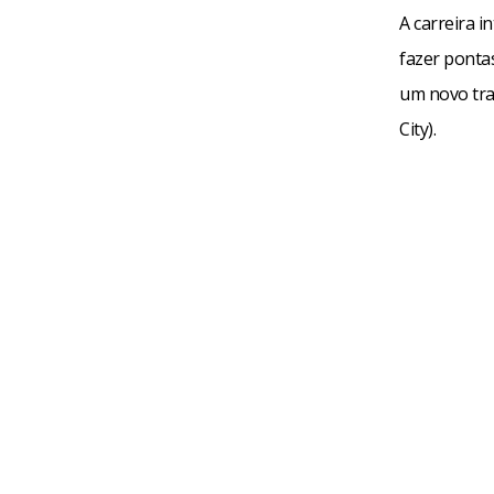
A carreira i
fazer ponta
um novo tra
City).