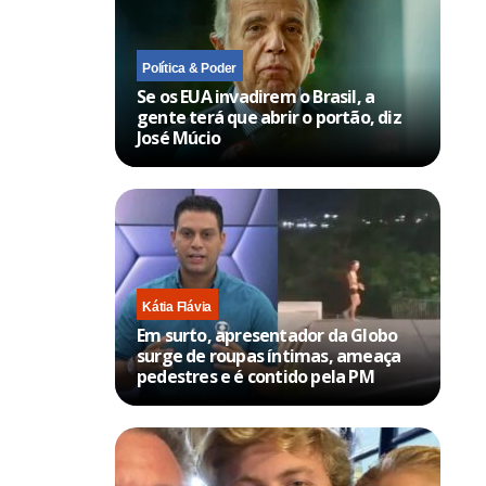
Política & Poder
Se os EUA invadirem o Brasil, a
gente terá que abrir o portão, diz
José Múcio
Kátia Flávia
Em surto, apresentador da Globo
surge de roupas íntimas, ameaça
pedestres e é contido pela PM