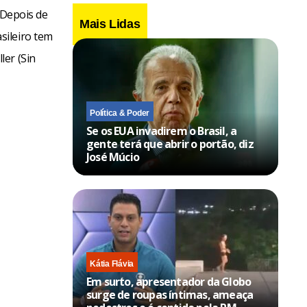
 Depois de
Mais Lidas
sileiro tem
ler (Sin
Política & Poder
Se os EUA invadirem o Brasil, a
gente terá que abrir o portão, diz
José Múcio
Kátia Flávia
Em surto, apresentador da Globo
surge de roupas íntimas, ameaça