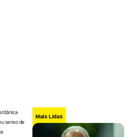
ritânica
Mais Lidas
seu senso de
te