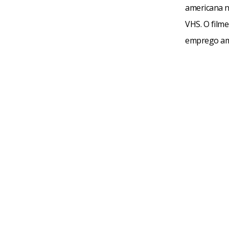
americana n
VHS. O filme
emprego am