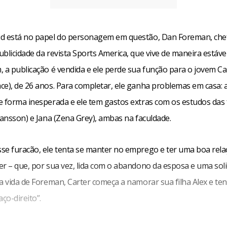
d está no papel do personagem em questão, Dan Foreman, che
blicidade da revista Sports America, que vive de maneira estáve
, a publicação é vendida e ele perde sua função para o jovem C
ce), de 26 anos. Para completar, ele ganha problemas em casa: 
e forma inesperada e ele tem gastos extras com os estudos das f
hansson) e Jana (Zena Grey), ambas na faculdade.
se furacão, ele tenta se manter no emprego e ter uma boa rel
er – que, por sua vez, lida com o abandono da esposa e uma soli
a vida de Foreman, Carter começa a namorar sua filha Alex e ten
aço-direito”.