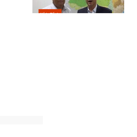
Kátia Flávia
Escolhido por Flávio para vice é
acusado de estuprar e engravidar
criança de 13 anos