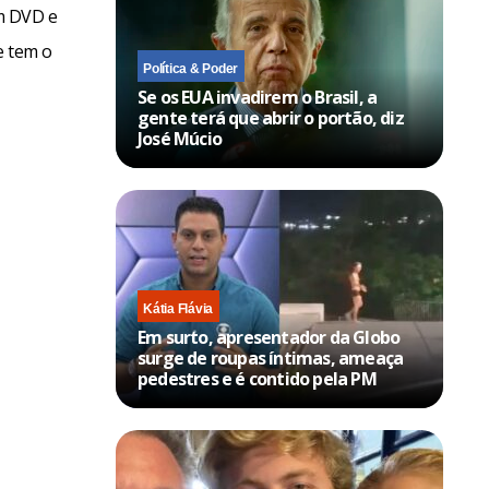
m DVD e
e tem o
Política & Poder
Se os EUA invadirem o Brasil, a
gente terá que abrir o portão, diz
José Múcio
Kátia Flávia
Em surto, apresentador da Globo
surge de roupas íntimas, ameaça
pedestres e é contido pela PM