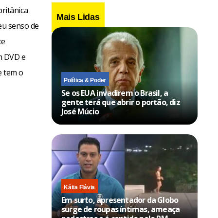
ritânica
Mais Lidas
seu senso de
te
m DVD e
e tem o
Política & Poder
Se os EUA invadirem o Brasil, a
gente terá que abrir o portão, diz
José Múcio
Kátia Flávia
Em surto, apresentador da Globo
surge de roupas íntimas, ameaça