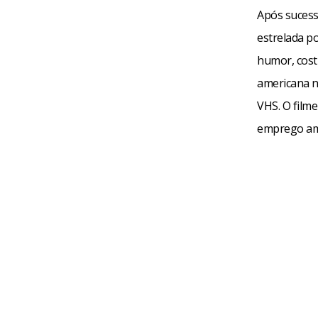
Após sucess
estrelada po
humor, cost
americana n
VHS. O filme
emprego am