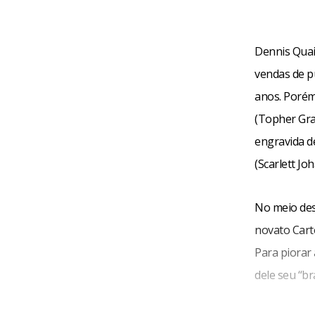
Dennis Quai
vendas de pu
anos. Porém
(Topher Gra
engravida d
(Scarlett Jo
No meio des
novato Cart
Para piorar 
dele seu “br