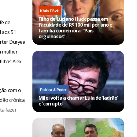
Kátia Flávia
Filho de Luciano Huck passa em
fe de
faculdade de R$ 100 mil por ano e
família comemora: “Pais
l aos 51
orgulhosos”
arter Duryea
a mulher
ilhas Alex
ação com o
Política & Poder
Milei volta a chamar Lula de ‘ladrão’
dão crônica.
e ‘corrupto’
ta fazer