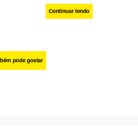
Continuar lendo
bém pode gostar
cebook
WhatsApp
LinkedIn
Twitter
X
Telegram
Share