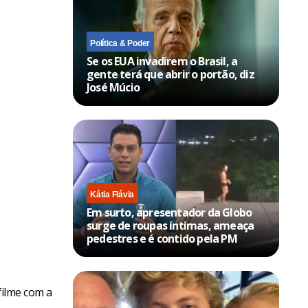
Política & Poder
Se os EUA invadirem o Brasil, a
gente terá que abrir o portão, diz
José Múcio
Kátia Flávia
Em surto, apresentador da Globo
surge de roupas íntimas, ameaça
pedestres e é contido pela PM
filme com a