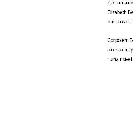
pior cena de
Elizabeth B
minutos do 
Corpo em Ev
a cena em qu
“uma risível