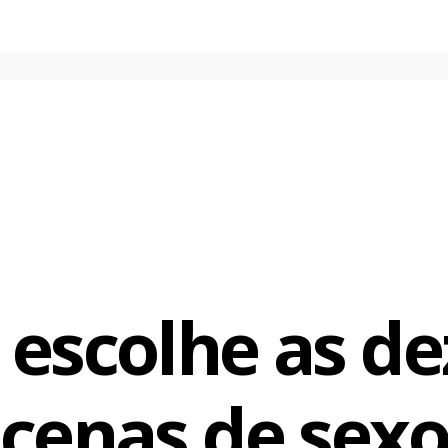
o de bilheteria que entrou na lista foi Matrix Reloaded, que m
r causa da cena de amor entre Keanu Reeves e Carrie-Ann Moss
 promovida em Zion.
 escolhe as de
cenas de sex