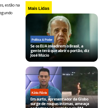
s, estão na
Mais Lidas
 segundo
Política & Poder
Se os EUA invadirem o Brasil, a
gente terá que abrir o portão, diz
José Múcio
Kátia Flávia
Em surto, apresentador da Globo
surge de roupas íntimas, ameaça