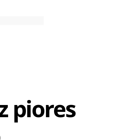
ereceu
 durante uma
z piores
o