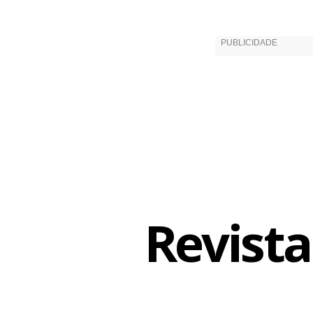
Outro sucess
críticas po
grande rave
Revista