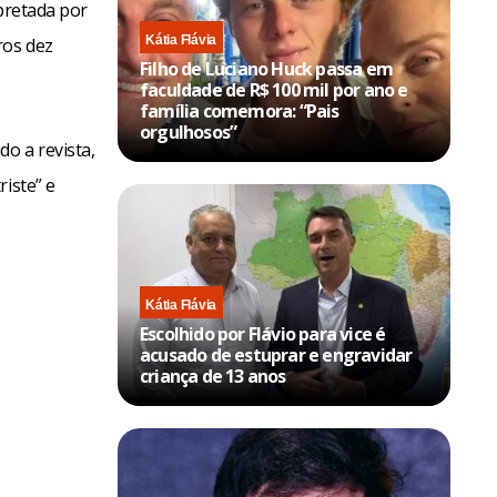
rpretada por
Kátia Flávia
ros dez
Filho de Luciano Huck passa em
faculdade de R$ 100 mil por ano e
família comemora: “Pais
orgulhosos”
o a revista,
iste” e
Kátia Flávia
Escolhido por Flávio para vice é
acusado de estuprar e engravidar
criança de 13 anos