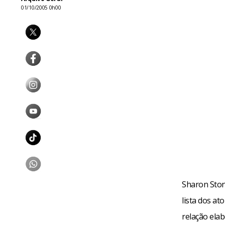
01/10/2005 0h00
Sharon Ston
lista dos at
relação elab