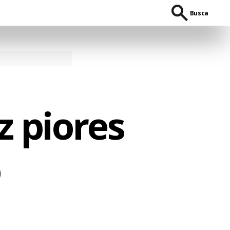
Busca
z piores
o