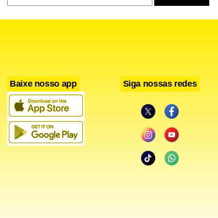
Aquela Peça de Shakespeare –
Com a Cia Brasilienses de Teatro. De amanhã a 10 de
novembro, no Centro Cultural de Brasília (601 Norte).
Apresentações às sextas e sábados,
Baixe nosso app
Siga nossas redes
às 21h, e domingos, às 20h. Ingressos a