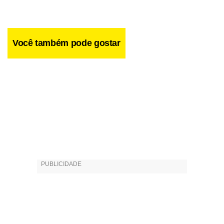
Você também pode gostar
Aquela Peça de Shakespeare –
Com a Cia Brasilienses de Teatro. De amanhã a 10 de
novembro, no Centro Cultural de Brasília (601 Norte).
Apresentações às sextas e sábados,