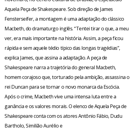
R$ 20 (inteira) e R$ 10 (meia-entrada).
Aquela Peça de Shakespeare. Sob direção de James
Fensterseifer, a montagem é uma adaptação do clássico
Facebook
WhatsApp
LinkedIn
Twitter
X
Telegram
Share
Macbeth, do dramaturgo inglês. “Tentei tirar o que, a meu
ver, era mais importante na história. Assim, a peça ficou
rápida e sem aquele tédio típico das longas tragédias”,
explica James, que assina a adaptação. A peça de
Shakespeare narra a trajetória do general Macbeth,
homem corajoso que, torturado pela ambição, assassina o
rei Duncan para se tornar o novo monarca da Escócia.
Após o crime, Macbeth vive uma intensa luta entre a
ganância e os valores morais. O elenco de Aquela Peça de
Shakespeare conta com os atores Antônio Fábio, Dudu
Bartholo, Similião Aurélio e