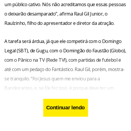
um público cativo. Nós não acreditamos que essas pessoas
o deixarão desamparado”, afirma Raul Gil Junior, o
Raulzinho, filho do apresentador e diretor da atração.
A tarefa será árdua, já que ele competirá com o Domingo
Legal (SBT), de Gugu, com o Domingão do Faustão (Globo),
com o Pânico na TV (Rede TV!), com partidas de futebol e
até com um pedaço do Fantástico. Raul Gil, porém, mostra-
se tranqüilo. “Foi Jesus quem me enviou para a
Bandeirantes, e, se Ele fez isso, é porque deve ter um
grande projeto para nós”, afirma. Ele completa, confiante:
“Encontro pessoas nas ruas que me dizem que poderão
Continuar lendo
acompanhar melhor o programa aos domingos. Apesar da
concorrência, se o público que já me assistia me