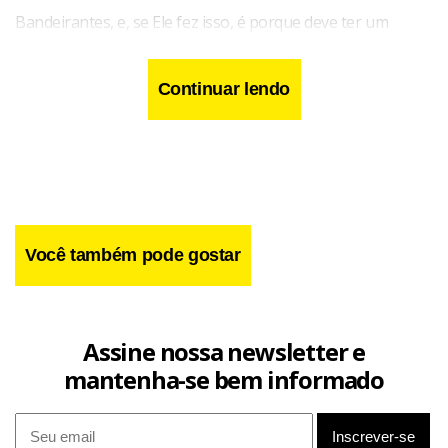
Bandeirantes, e, se Ele fez isso, é porque deve ter um
grande projeto para nós”, afirma. Ele completa, confiante:
“Encontro pessoas nas ruas que me dizem que poderão
Continuar lendo
acompanhar melhor o programa aos domingos. Apesar da
concorrência, se o público que já me assistia me
acompanhar, faremos sucesso”.
Você também pode gostar
Assine nossa newsletter e
mantenha-se bem informado