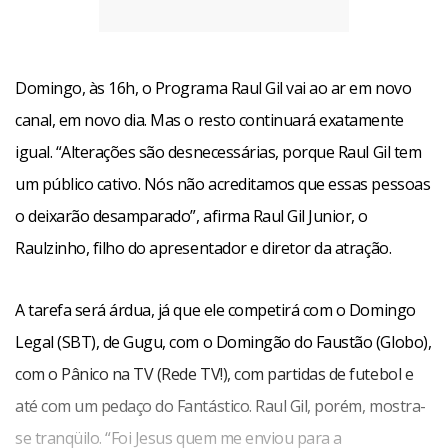
Domingo, às 16h, o Programa Raul Gil vai ao ar em novo
canal, em novo dia. Mas o resto continuará exatamente
igual. “Alterações são desnecessárias, porque Raul Gil tem
um público cativo. Nós não acreditamos que essas pessoas
o deixarão desamparado”, afirma Raul Gil Junior, o
Facebook
WhatsApp
LinkedIn
Twitter
X
Telegram
Share
Raulzinho, filho do apresentador e diretor da atração.
A tarefa será árdua, já que ele competirá com o Domingo
Legal (SBT), de Gugu, com o Domingão do Faustão (Globo),
com o Pânico na TV (Rede TV!), com partidas de futebol e
até com um pedaço do Fantástico. Raul Gil, porém, mostra-
se tranqüilo. “Foi Jesus quem me enviou para a