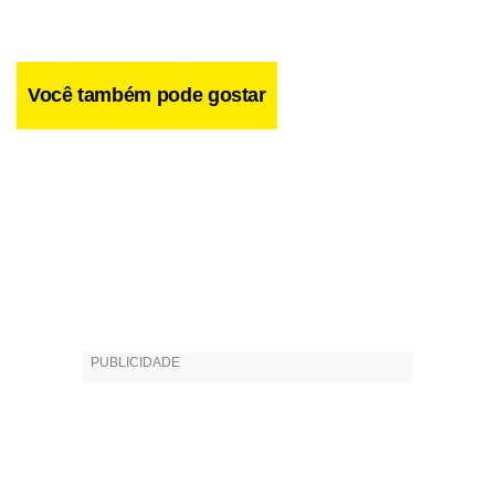
Você também pode gostar
A baiana conta que gostou muito de participar de outros
projetos da Globo, como o especial de 40 anos da emissora
e a atração de Xuxa, quando esta estava de licença-
maternidade. “Eu me diverti muito, adorei. Fico muito à
vontade na televisão, esse é o perigo. Posso gostar e
querer virar apresentadora”, diz. A morena conta que os
quatro programas serão gravados na segunda quinzena