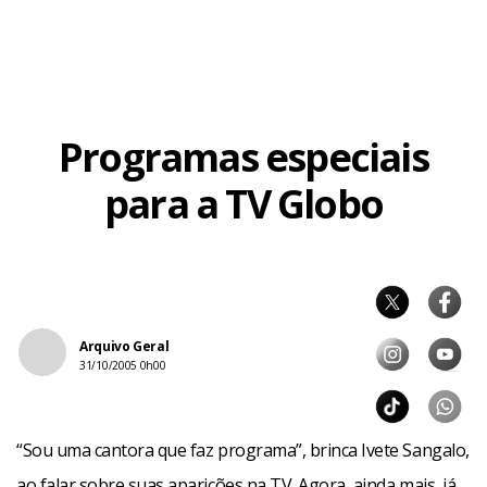
de novembro, com platéia.
Facebook
WhatsApp
LinkedIn
Twitter
X
Telegram
Share
Programas especiais
para a TV Globo
Arquivo Geral
31/10/2005 0h00
“Sou uma cantora que faz programa”, brinca Ivete Sangalo,
ao falar sobre suas aparições na TV. Agora, ainda mais, já