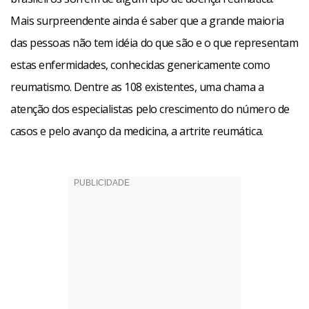
persistentes podem indicar alguma doença reumática”.
Mais surpreendente ainda é saber que a grande maioria
das pessoas não tem idéia do que são e o que representam
Um outro agravante relacionado a esses tipos de doenças
estas enfermidades, conhecidas genericamente como
é que as pessoas demoram a diagnosticá-las. “Entre o
reumatismo. Dentre as 108 existentes, uma chama a
começo da dor articular até que a pessoa encontre o
atenção dos especialistas pelo crescimento do número de
tratamento leva de dois a quatro anos”, contabiliza, por
casos e pelo avanço da medicina, a artrite reumática.
sua vez, o ex-presidente da SBR, Caio Moreira. “A
desinformação favorece este atraso”, complementa
Castelar.