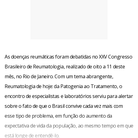
As doenças reumáticas foram debatidas no XXV Congresso
Brasileiro de Reumatologia, realizado de oito a 11 deste
mês, no Rio de Janeiro. Com um tema abrangente,
Até descobrir que tem alguma doença reumática e por
Reumatologia de hoje: da Patogenia ao Tratamento, o
estar desinformada, explica o dr. Fernando , o paciente
encontro de especialistas e laboratórios serviu para alertar
procura desde o clínico geral até médicos de outras
sobre o fato de que o Brasil convive cada vez mais com
especialidades, como o ortopedista. “É normal que ele
esse tipo de problema, em função do aumento da
procure o clínico geral, por exemplo, mas é importante
expectativa de vida da população, ao mesmo tempo em que
que, no caso de uma patologia de caráter crônico, estes
está longe de entendê-lo.
clínicos procurem ouvir um reumatologista, que vai ajudar