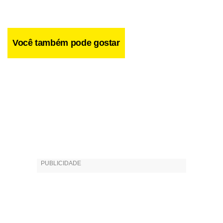
grande”, explica Geraldo Castelar, presidente do XXV
Congresso de Reumatologia e membro da Sociedade
Brasileira de Reumatologia.
Você também pode gostar