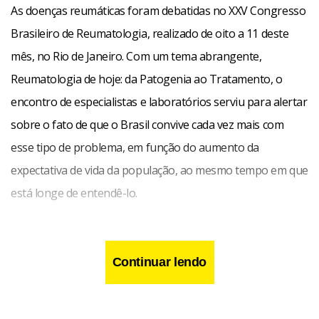
As doenças reumáticas foram debatidas no XXV Congresso
Brasileiro de Reumatologia, realizado de oito a 11 deste
mês, no Rio de Janeiro. Com um tema abrangente,
Reumatologia de hoje: da Patogenia ao Tratamento, o
encontro de especialistas e laboratórios serviu para alertar
sobre o fato de que o Brasil convive cada vez mais com
esse tipo de problema, em função do aumento da
expectativa de vida da população, ao mesmo tempo em que
está longe de entendê-lo.
“A Organização Mundial da Saúde-OMS decretou que esta
é a década do osso e da articulação, mas pouca gente sabe
Continuar lendo
que as doenças reumáticas são causadoras de
incapacidade física e têm um custo econômico muito