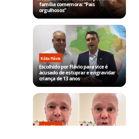
família comemora: “Pais
orgulhosos”
Kátia Flávia
Escolhido por Flávio para vice é
acusado de estuprar e engravidar
criança de 13 anos
Kátia Flávia
Em tratamento contra câncer raro,