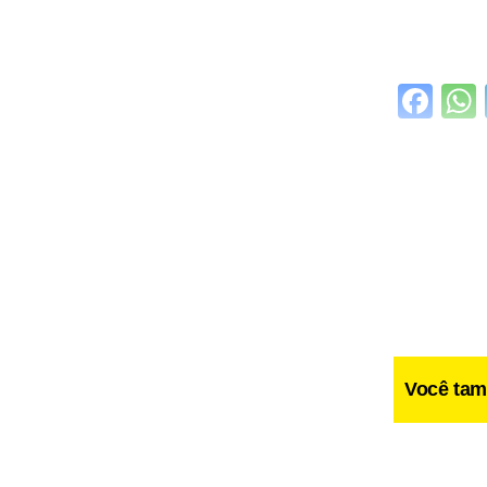
Fa
Você tam