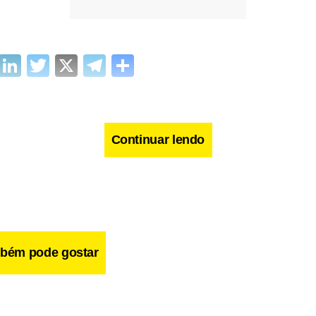
cebook
WhatsApp
LinkedIn
Twitter
X
Telegram
Share
Continuar lendo
bém pode gostar