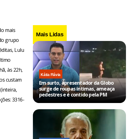
do mais
Mais Lidas
 do grupo
ditas, Lulu
ltimo
ã, às 22h,
Kátia Flávia
sos custam
Em surto, apresentador da Globo
surge de roupas íntimas, ameaça
(inteira,
pedestres e é contido pela PM
ações: 3316-