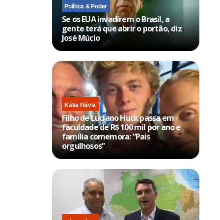
Política & Poder
Se os EUA invadirem o Brasil, a
gente terá que abrir o portão, diz
José Múcio
Kátia Flávia
Filho de Luciano Huck passa em
faculdade de R$ 100 mil por ano e
família comemora: “Pais
orgulhosos”