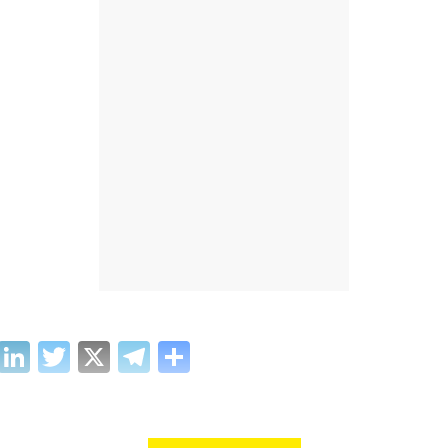
cebook
WhatsApp
LinkedIn
Twitter
X
Telegram
Share