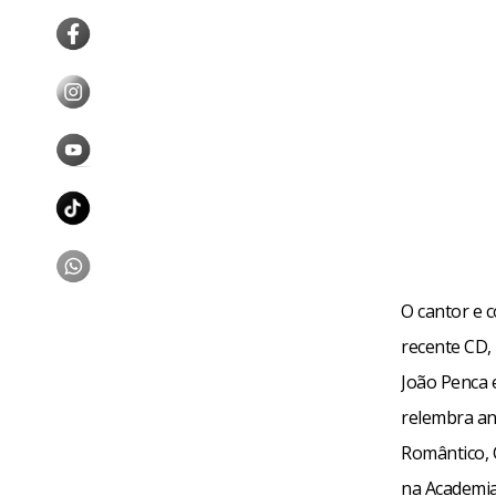
O cantor e 
recente CD, 
João Penca 
relembra a
Romântico, 
na Academia