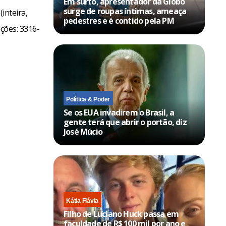
Em surto, apresentador da Globo
surge de roupas íntimas, ameaça
(inteira,
pedestres e é contido pela PM
ações: 3316-
Política & Poder
Se os EUA invadirem o Brasil, a
gente terá que abrir o portão, diz
José Múcio
Kátia Flávia
Filho de Luciano Huck passa em
faculdade de R$ 100 mil por ano e