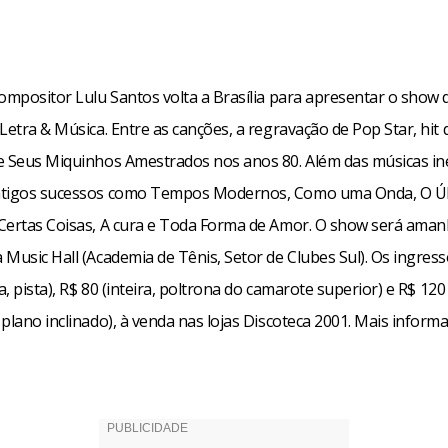
compositor Lulu Santos volta a Brasília para apresentar o show 
Letra & Música. Entre as canções, a regravação de Pop Star, hit
e Seus Miquinhos Amestrados nos anos 80. Além das músicas iné
ntigos sucessos como Tempos Modernos, Como uma Onda, O Ú
Certas Coisas, A cura e Toda Forma de Amor. O show será amanh
 Music Hall (Academia de Tênis, Setor de Clubes Sul). Os ingres
a, pista), R$ 80 (inteira, poltrona do camarote superior) e R$ 120 
plano inclinado), à venda nas lojas Discoteca 2001. Mais inform