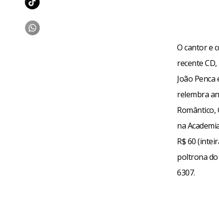
O cantor e 
recente CD, 
João Penca 
relembra a
Romântico, 
na Academia
R$ 60 (inteir
poltrona do 
6307.