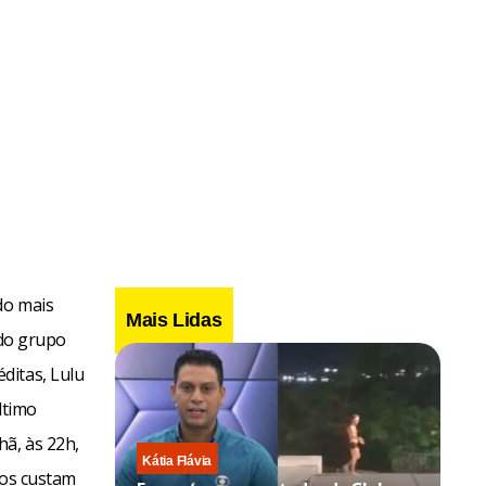
do mais
Mais Lidas
 do grupo
ditas, Lulu
ltimo
ã, às 22h,
Kátia Flávia
sos custam