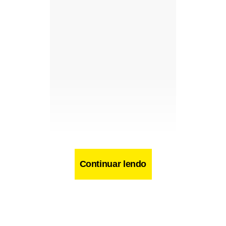
Continuar lendo
Facebook
WhatsApp
LinkedIn
Twitter
X
Telegram
Share