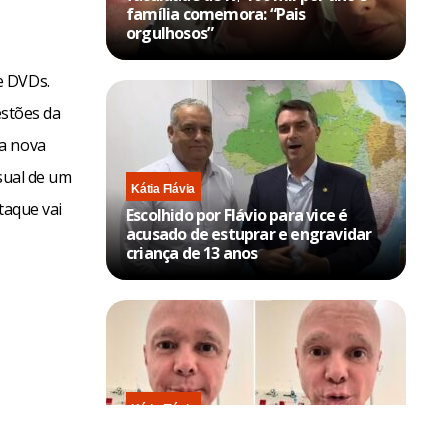
família comemora: “Pais
orgulhosos”
e DVDs.
estões da
da nova
isual de um
Kátia Flávia
taque vai
Escolhido por Flávio para vice é
acusado de estuprar e engravidar
criança de 13 anos
Kátia Flávia
Em tratamento contra câncer raro,