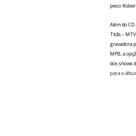
peso: Rober
Além do CD 
Titãs – MTV 
gravadora p
MPB, a opção
dos shows da
para o álbu