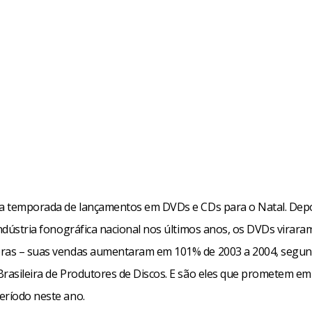
cebook
WhatsApp
LinkedIn
Twitter
X
Telegram
Share
 a temporada de lançamentos em DVDs e CDs para o Natal. Depoi
indústria fonográfica nacional nos últimos anos, os DVDs virara
ras – suas vendas aumentaram em 101% de 2003 a 2004, segun
Brasileira de Produtores de Discos. E são eles que prometem em
eríodo neste ano.