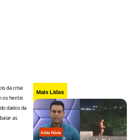
s da crise
Mais Lidas
m os heróis
do dados da
balar as
Kátia Flávia