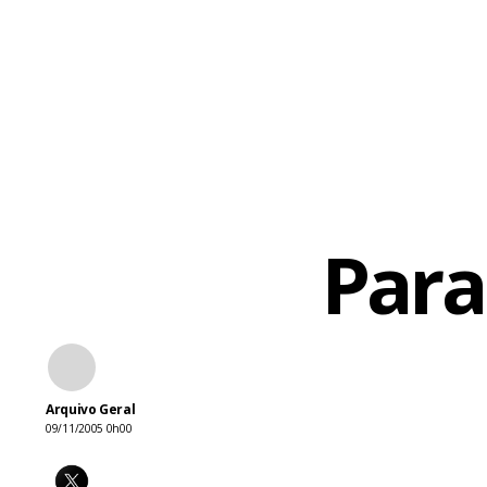
A banda de 
da última tu
Além de Mad
lançamento 
chega hoje 
Para
Bullet in a 
carreira, T
Arquivo Geral
09/11/2005 0h00