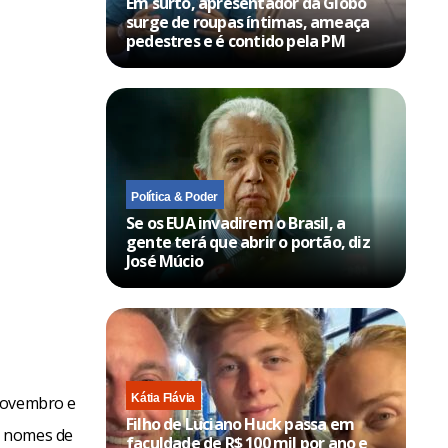
Em surto, apresentador da Globo
surge de roupas íntimas, ameaça
pedestres e é contido pela PM
Política & Poder
Se os EUA invadirem o Brasil, a
gente terá que abrir o portão, diz
José Múcio
Kátia Flávia
 novembro e
Filho de Luciano Huck passa em
s nomes de
faculdade de R$ 100 mil por ano e