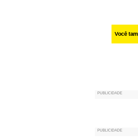
Você tam
A Universal
Marjorie Es
lançado até
do álbum in
uma versão 
Lights out, 
DVD da turn