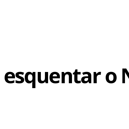
emocore CPM 22 também lança DVD. Felicidade Instantânea traz
rnê, trechos de shows, imagens de bastidores e entrevistas.
onna, cujo sucesso de vendas é quase garantido, a Warner traz
duplo em CD e DVD do especial MTV ao Vivo com Barão Vermel
às lojas. Outro ao vivo que a gravadora lança é o álbum da band
 esquentar o 
Bible. Para os fãs de sertanejo-romântico, Daniel lança o primei
e Amo Cada Vez Mais.