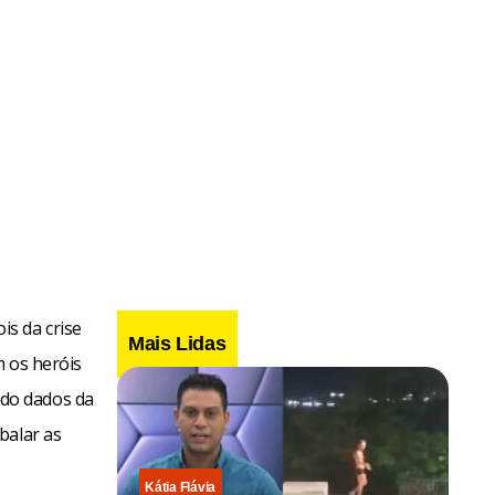
s da crise
Mais Lidas
m os heróis
do dados da
balar as
Kátia Flávia