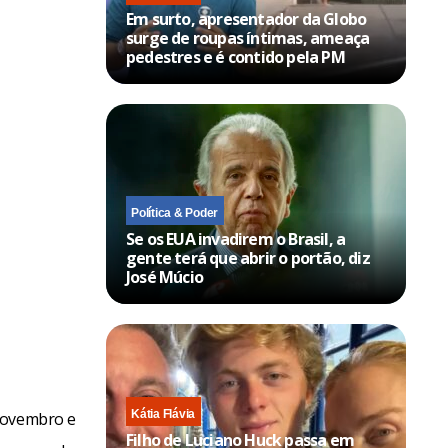
Em surto, apresentador da Globo
surge de roupas íntimas, ameaça
pedestres e é contido pela PM
Política & Poder
Se os EUA invadirem o Brasil, a
gente terá que abrir o portão, diz
José Múcio
Kátia Flávia
 novembro e
Filho de Luciano Huck passa em