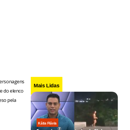
 personagens
Mais Lidas
e do elenco
eso pela
Kátia Flávia