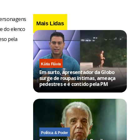
 personagens
Mais Lidas
e do elenco
eso pela
Kátia Flávia
Em surto, apresentador da Globo
surge de roupas íntimas, ameaça
pedestres e é contido pela PM
Política & Poder