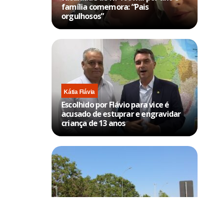
família comemora: “Pais
orgulhosos”
Kátia Flávia
Escolhido por Flávio para vice é
acusado de estuprar e engravidar
criança de 13 anos
Brasília