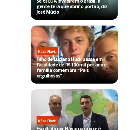
Se os EUA invadirem o Brasil, a
gente terá que abrir o portão, diz
José Múcio
Kátia Flávia
Filho de Luciano Huck passa em
faculdade de R$ 100 mil por ano e
família comemora: “Pais
orgulhosos”
Kátia Flávia
Escolhido por Flávio para vice é