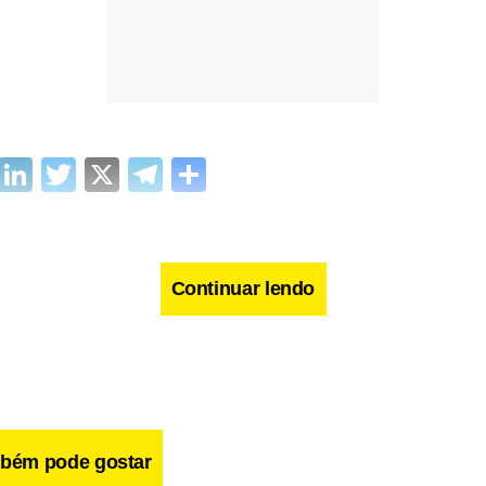
cebook
WhatsApp
LinkedIn
Twitter
X
Telegram
Share
Continuar lendo
bém pode gostar