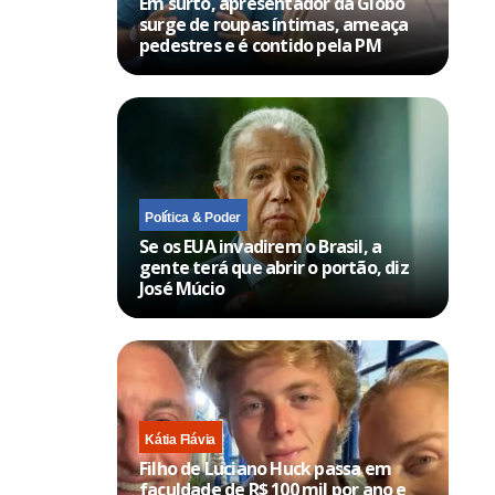
Em surto, apresentador da Globo
surge de roupas íntimas, ameaça
pedestres e é contido pela PM
Política & Poder
Se os EUA invadirem o Brasil, a
gente terá que abrir o portão, diz
José Múcio
Kátia Flávia
Filho de Luciano Huck passa em
faculdade de R$ 100 mil por ano e