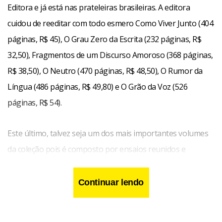
Editora e já está nas prateleiras brasileiras. A editora
cuidou de reeditar com todo esmero Como Viver Junto (404
páginas, R$ 45), O Grau Zero da Escrita (232 páginas, R$
32,50), Fragmentos de um Discurso Amoroso (368 páginas,
R$ 38,50), O Neutro (470 páginas, R$ 48,50), O Rumor da
Língua (486 páginas, R$ 49,80) e O Grão da Voz (526
páginas, R$ 54).
Este último, talvez seja um dos mais importantes volumes
da coleção pois é composto por ensaios reunidos e
organizados por Leyla Perrone-Moisés. Segundo Leyla,
sem dúvidas a maior responsável pela divulgação da obra
Continuar lendo
de Barthes no Brasil, eles vêm repor Barthes em circulação.