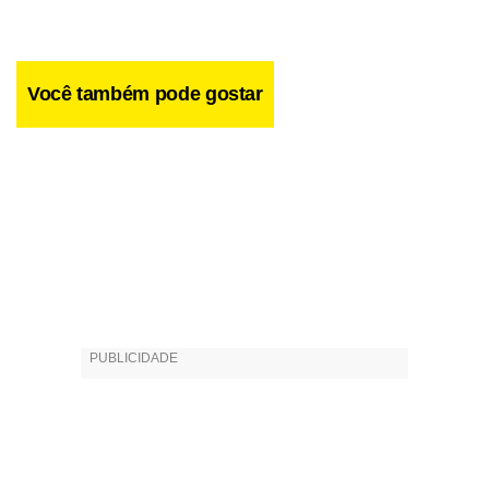
Você também pode gostar
“O estardalhaço da publicidade que acompanhava suas
publicações nos anos 70 não se fará ouvir. Tanto melhor,