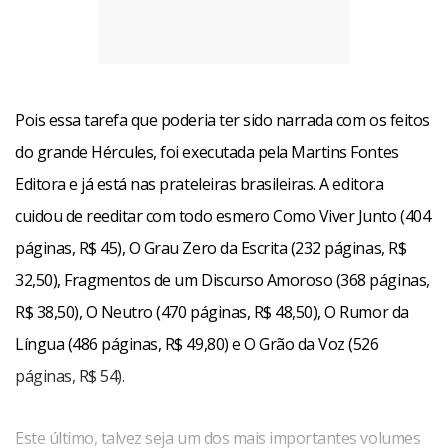
Pois essa tarefa que poderia ter sido narrada com os feitos
do grande Hércules, foi executada pela Martins Fontes
Editora e já está nas prateleiras brasileiras. A editora
cuidou de reeditar com todo esmero Como Viver Junto (404
páginas, R$ 45), O Grau Zero da Escrita (232 páginas, R$
32,50), Fragmentos de um Discurso Amoroso (368 páginas,
literaturaBarthes nasceu em Cherbourg e foi um dos
R$ 38,50), O Neutro (470 páginas, R$ 48,50), O Rumor da
maiores expoentes do Estruturalismo do mundo.
Língua (486 páginas, R$ 49,80) e O Grão da Voz (526
Professor da École Pratique des Hautes Etudes e do
páginas, R$ 54).
Collége de France, publicou diversos ensaios sobre a
literatura clássica e contemporânea, sobre as relações
Este último, talvez seja um dos mais importantes volumes
existentes entre os mitos e as instituições sociais, sobre o