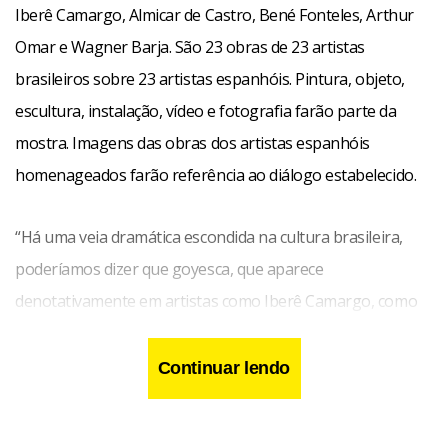
Iberê Camargo, Almicar de Castro, Bené Fonteles, Arthur
Omar e Wagner Barja. São 23 obras de 23 artistas
brasileiros sobre 23 artistas espanhóis. Pintura, objeto,
escultura, instalação, vídeo e fotografia farão parte da
mostra. Imagens das obras dos artistas espanhóis
homenageados farão referência ao diálogo estabelecido.
“Há uma veia dramática escondida na cultura brasileira,
poderíamos dizer que goyesca, que aparece
denotativamente em artistas como Iberê Camargo, como
também em Miguel Rio Branco ou Artur Barrio. Ao mesmo
tempo, a pintura em trânsito de Anna Bella Geiger tem
Continuar lendo
comunicação com a pintura-processo de Luis Gordillo”, diz
o curador da exposição, Adolfo Montejo Navas, citando