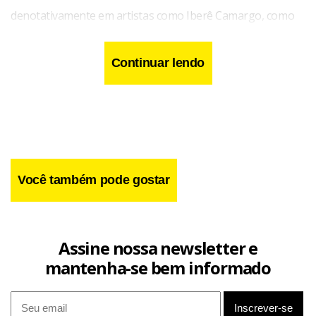
denotativamente em artistas como Iberê Camargo, como
também em Miguel Rio Branco ou Artur Barrio. Ao mesmo
tempo, a pintura em trânsito de Anna Bella Geiger tem
Continuar lendo
comunicação com a pintura-processo de Luis Gordillo”, diz
o curador da exposição, Adolfo Montejo Navas, citando
dois exemplos da sintonia entre os artistas.
Você também pode gostar
Assine nossa newsletter e
mantenha-se bem informado