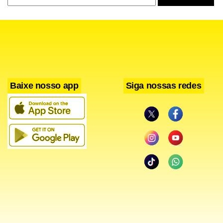
Baixe nosso app
Siga nossas redes
Facebook
WhatsApp
LinkedIn
Twitter
X
Telegram
Share