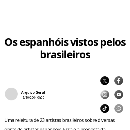
Facebook
WhatsApp
LinkedIn
Twitter
X
Telegram
Share
Os espanhóis vistos pelos
brasileiros
Arquivo Geral
15/10/2004 0h00
Uma releitura de 23 artistas brasileiros sobre diversas
obras de artistas espanhóis. Essa é a proposta da