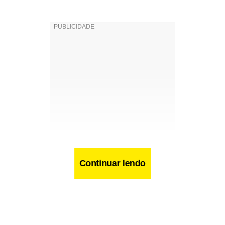
Continuar lendo
Facebook
WhatsApp
LinkedIn
Twitter
X
Telegram
Share