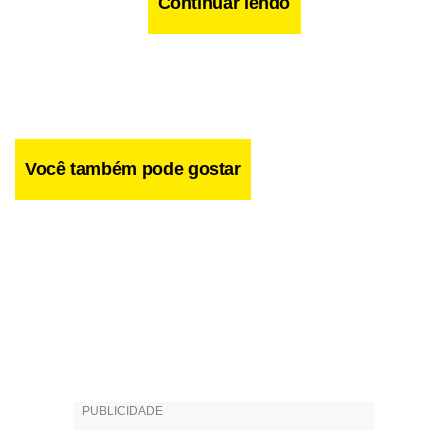
Continuar lendo
Facebook
WhatsApp
LinkedIn
Twitter
X
Telegram
Share
Você também pode gostar