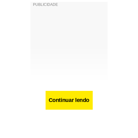
Continuar lendo
Facebook
WhatsApp
LinkedIn
Twitter
X
Telegram
Share