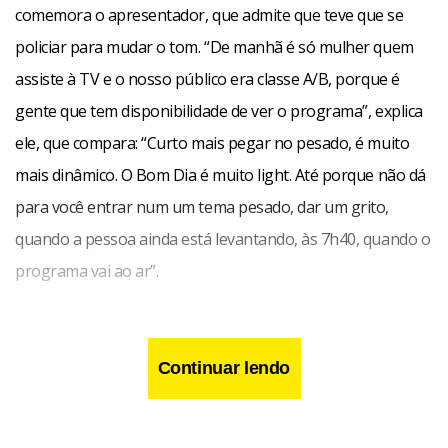
comemora o apresentador, que admite que teve que se
policiar para mudar o tom. “De manhã é só mulher quem
assiste à TV e o nosso público era classe A/B, porque é
gente que tem disponibilidade de ver o programa”, explica
ele, que compara: “Curto mais pegar no pesado, é muito
mais dinâmico. O Bom Dia é muito light. Até porque não dá
para você entrar num um tema pesado, dar um grito,
quando a pessoa ainda está levantando, às 7h40, quando o
programa vai ao ar”.
Com as alterações na temática e no horário, Ney aponta
problemas no programa matutino. “Lá são quatro horas
Continuar lendo
direto, ao vivo, aqui é uma hora, uma hora e meia, no
máximo. Fazer uma coisa com ritmo e prazerosa durante