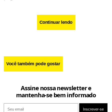
Com as alterações na temática e no horário, Ney aponta
problemas no programa matutino. “Lá são quatro horas
Continuar lendo
direto, ao vivo, aqui é uma hora, uma hora e meia, no
máximo. Fazer uma coisa com ritmo e prazerosa durante
quatro horas seguidas todo dia não dá.”
Você também pode gostar
Assine nossa newsletter e
mantenha-se bem informado