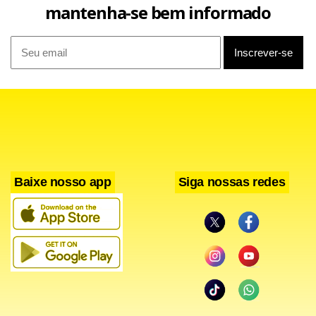
mantenha-se bem informado
Luana Carvalho faz sua estréia
Primeira vez – Luana Carvalho faz sua estréia na TV. Ela
ficou em segundo lugar no concurso Oficina de Atores,
promovido pelo Caldeirão do Huck. Quem venceu foi Cacau
Melo, que estreou em América.
Baixe nosso app
Siga nossas redes
Responsável – Duda Nagle diz que, na vida real, teria uma
postura bem diferente de Radar, se descobrisse que seria
pai. “Eu assumiria a responsabilidade e encararia de frente
a situação”, afirma o ator.