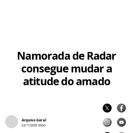
Melo, que estreou em América.
Responsável – Duda Nagle diz que, na vida real, teria uma
postura bem diferente de Radar, se descobrisse que seria
pai. “Eu assumiria a responsabilidade e encararia de frente
a situação”, afirma o ator.
Namorada de Radar
consegue mudar a
atitude do amado
Arquivo Geral
02/11/2005 0h00