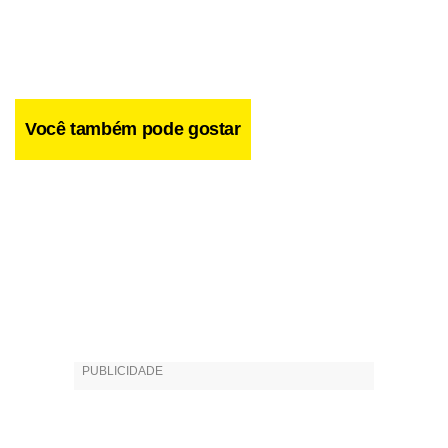
Você também pode gostar
Luana Carvalho faz sua estréia
Primeira vez – Luana Carvalho faz sua estréia na TV. Ela
ficou em segundo lugar no concurso Oficina de Atores,
promovido pelo Caldeirão do Huck. Quem venceu foi Cacau