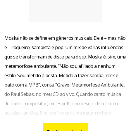
Moska não se define em gêneros musicais. Ele é – mas não
Facebook
WhatsApp
LinkedIn
Twitter
X
Telegram
Share
é – roqueiro, sambista e pop. Um mix de várias influências
que se transformam de disco para disco. Moska é, sim, uma
metamorfose ambulante. “Não sou afiliado a nenhum
estilo. Sou metido à besta. Metido a fazer samba, rock e
bato com a MPB”, conta. “Gravei Metamorfose Ambulante,
do Raul Seixas, no meu CD ao vivo. Quando canto música
de outro compositor, me espelho no desejo de ter feito
aquelas canções. Sim, prefiro ser uma metamorfose
ambulante a ter aquela velha opinião formada”, completa