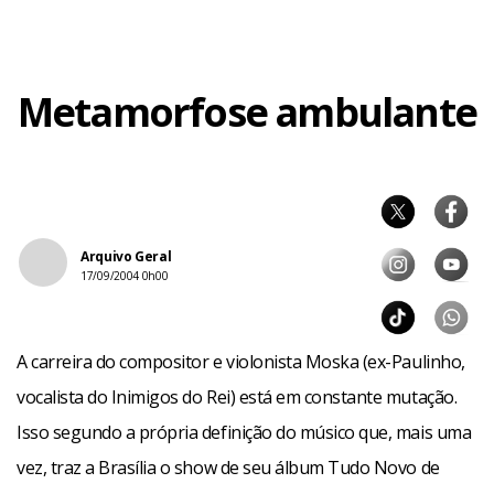
Metamorfose ambulante
Quanto aos antigos sucessos radiofônicos – O Alvo e a
Arquivo Geral
Seta, Me Chama de Chão, Trampolim, Móbile e
17/09/2004 0h00
Contrasenso, entre outros – Moska garante que não
esquecerá e brinca: “Os Rolling Stones não podem deixar
A carreira do compositor e violonista Moska (ex-Paulinho,
de tocar Satisfaction. Eu seria o primeiro a atirar um
vocalista do Inimigos do Rei) está em constante mutação.
tomate”.
Isso segundo a própria definição do músico que, mais uma
vez, traz a Brasília o show de seu álbum Tudo Novo de
Após esse show, o músico espera poder voltar à capital já