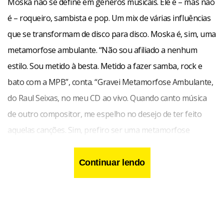
Moska não se define em gêneros musicais. Ele é – mas não
é – roqueiro, sambista e pop. Um mix de várias influências
que se transformam de disco para disco. Moska é, sim, uma
metamorfose ambulante. “Não sou afiliado a nenhum
estilo. Sou metido à besta. Metido a fazer samba, rock e
bato com a MPB”, conta. “Gravei Metamorfose Ambulante,
do Raul Seixas, no meu CD ao vivo. Quando canto música
de outro compositor, me espelho no desejo de ter feito
aquelas canções. Sim, prefiro ser uma metamorfose
ambulante a ter aquela velha opinião formada”, completa
Moska.
Continuar lendo
Para o show, no Pier 21, o compositor carioca preparou
uma seleção de músicas que contempla quase todas as