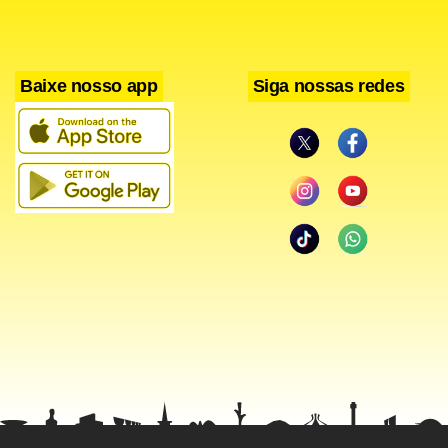
Baixe nosso app
Siga nossas redes
Quanto aos antigos sucessos radiofônicos – O Alvo e a
Seta, Me Chama de Chão, Trampolim, Móbile e
Contrasenso, entre outros – Moska garante que não
esquecerá e brinca: “Os Rolling Stones não podem deixar