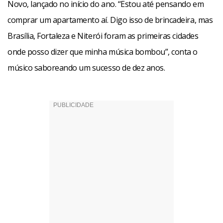
Novo, lançado no início do ano. “Estou até pensando em
em dezembro. Mas na próxima ocasião, ele mostrará
comprar um apartamento aí. Digo isso de brincadeira, mas
outras de suas habilidades artísticas. Sua próxima visita
Brasília, Fortaleza e Niterói foram as primeiras cidades
será para apresentar a exposição de fotos que fez dele
onde posso dizer que minha música bombou”, conta o
mesmo em espelhos de banheiros de hotéis onde se
músico saboreando um sucesso de dez anos.
hospedou nos passados três anos.