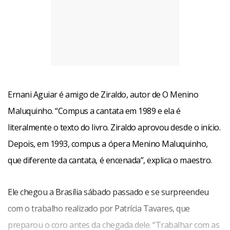
atividade como compositor, regente, professor e
pesquisador. Foi o primeiro estrangeiro em dois séculos e
único não europeu a reger o Grande Coro da Catedral de
Firenze, na Itália. Na mesma cidade recebeu o título de
“Maestro de Capela”. Hoje, é professor de regência da
Ernani Aguiar é amigo de Ziraldo, autor de O Menino
Escola de Música da Universidade Federal do Rio de Janeiro
Maluquinho. “Compus a cantata em 1989 e ela é
e é membro da Academia Brasileira de Música, onde ocupa
literalmente o texto do livro. Ziraldo aprovou desde o início.
a cadeira nº 4, cujo patrono é Lobo de Mesquita.
Depois, em 1993, compus a ópera Menino Maluquinho,
que diferente da cantata, é encenada”, explica o maestro.
Britten foi um dos mais relevantes compositores britânicos
do século passado. A sua música reflete uma grande
Ele chegou a Brasília sábado passado e se surpreendeu
independência e um enorme interesse pela música popular
com o trabalho realizado por Patrícia Tavares, que
e tradicional.
preparou o coro antes da chegada dele. “Trabalhar com as