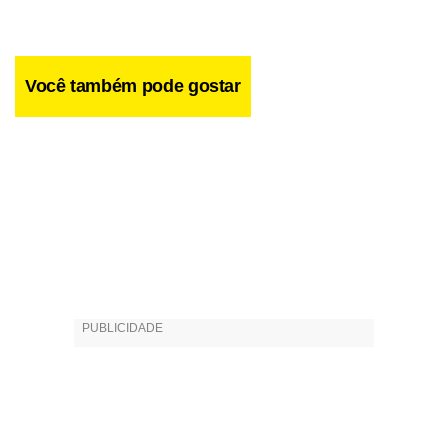
Você também pode gostar
Com duração de meia hora, a cantata tem por objetivo
despertar nas crianças o gosto pelas artes eruditas. “Isso
depende muito dos pais. Enganam-se aqueles que pensam
que as crianças não vão gostar, que vão achar monótono.