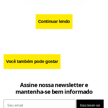
Continuar lendo
A participação de Rubens em Escrava Isaura vai até a
metade da trama. Um dos motivos da felicidade do ator é o
de poder contracenar novamente com Norma Blum. Em
Você também pode gostar
1976, Norma foi Malvina, mulher de Leôncio.
Afastada durante um tempo da televisão, Norma
Assine nossa newsletter e
reapareceu em Celebridade, novela da Globo. Viveu
mantenha-se bem informado
Hercília, a avó da vilã Laura (Claudia Abreu). Hoje, vive
Gertrudes, esposa do comendador. Já Leôncio ficará a