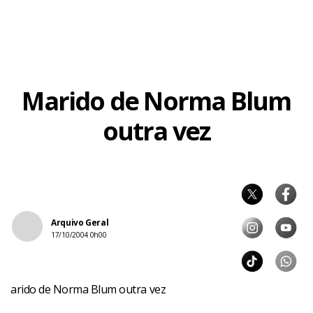
Marido de Norma Blum
outra vez
Facebook
WhatsApp
LinkedIn
Twitter
X
Telegram
Share
Arquivo Geral
17/10/2004 0h00
arido de Norma Blum outra vez