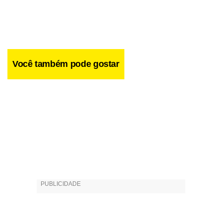
estreou no Festival de Cinema da Holanda, em Utrecht.
Você também pode gostar