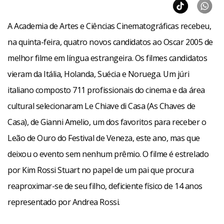
O Brasil concorrerá por uma vaga na corrida ao Oscar com
o filme Olga, de Jayme Monjardim. O anúncio dos cinco
A Academia de Artes e Ciências Cinematográficas recebeu,
filmes estrangeiros candidatos ao Oscar será em 25 de
na quinta-feira, quatro novos candidatos ao Oscar 2005 de
janeiro próximo.
melhor filme em língua estrangeira. Os filmes candidatos
vieram da Itália, Holanda, Suécia e Noruega. Um júri
italiano composto 711 profissionais do cinema e da área
cultural selecionaram Le Chiave di Casa (As Chaves de
Casa), de Gianni Amelio, um dos favoritos para receber o
Leão de Ouro do Festival de Veneza, este ano, mas que
deixou o evento sem nenhum prêmio. O filme é estrelado
por Kim Rossi Stuart no papel de um pai que procura
reaproximar-se de seu filho, deficiente físico de 14 anos
representado por Andrea Rossi.