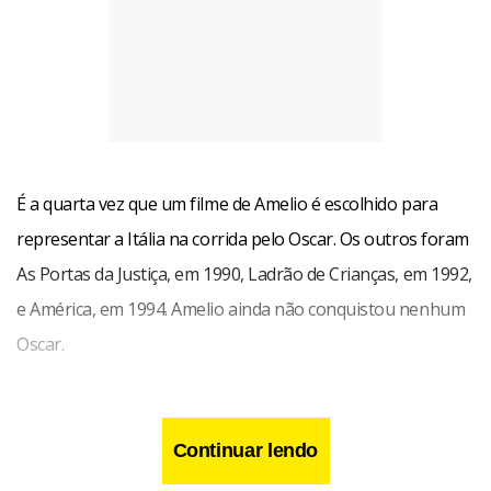
É a quarta vez que um filme de Amelio é escolhido para
representar a Itália na corrida pelo Oscar. Os outros foram
As Portas da Justiça, em 1990, Ladrão de Crianças, em 1992,
e América, em 1994. Amelio ainda não conquistou nenhum
Oscar.
A Holanda escolheu a tragicomédia de Eddy Terstall Simon,
sobre a amizade improvável entre um traficante de drogas
Continuar lendo
heterossexual e um estudante de odontologia gay. O filme