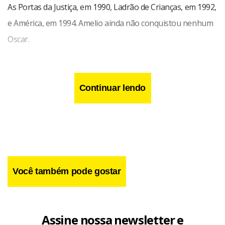
As Portas da Justiça, em 1990, Ladrão de Crianças, em 1992,
e América, em 1994. Amelio ainda não conquistou nenhum
Oscar.
A Holanda escolheu a tragicomédia de Eddy Terstall Simon,
sobre a amizade improvável entre um traficante de drogas
Continuar lendo
heterossexual e um estudante de odontologia gay. O filme
estreou no Festival de Cinema da Holanda, em Utrecht.
Você também pode gostar
Assine nossa newsletter e