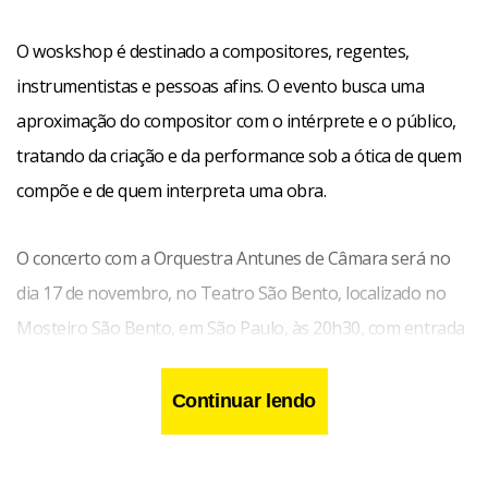
O woskshop é destinado a compositores, regentes,
instrumentistas e pessoas afins. O evento busca uma
aproximação do compositor com o intérprete e o público,
tratando da criação e da performance sob a ótica de quem
compõe e de quem interpreta uma obra.
O concerto com a Orquestra Antunes de Câmara será no
dia 17 de novembro, no Teatro São Bento, localizado no
Mosteiro São Bento, em São Paulo, às 20h30, com entrada
franca. No programa, o maestro Carlos Galvão irá reger
suas composições: Jazzy Reminds, para Orquestra de
Continuar lendo
Cordas, composta em agosto de 2004; Lúdica, para
Orquestra de Cordas, composta em abril de 2004, com