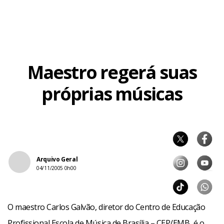
Maestro regerá suas
próprias músicas
Arquivo Geral
Facebook
WhatsApp
LinkedIn
Twitter
X
Telegram
Share
04/11/2005 0h00
O maestro Carlos Galvão, diretor do Centro de Educação
Profissional Escola de Música de Brasília – CEP/EMB, é o