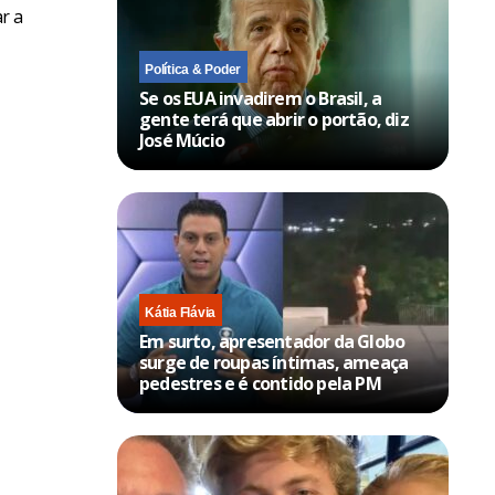
ar a
Política & Poder
Se os EUA invadirem o Brasil, a
gente terá que abrir o portão, diz
José Múcio
Kátia Flávia
Em surto, apresentador da Globo
surge de roupas íntimas, ameaça
pedestres e é contido pela PM