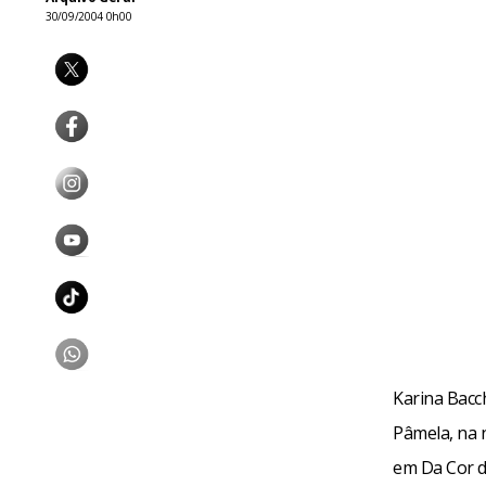
30/09/2004 0h00
Karina Bacc
Pâmela, na 
em Da Cor do