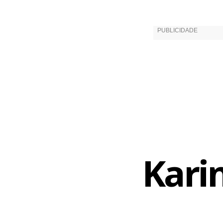
Perto do com
inferno astr
diverte-se 
ilustrador 
ilustrações
Kari