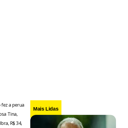
 fez a perua
Mais Lidas
osa Tina,
bra, R$ 34,