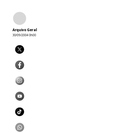
Arquivo Geral
30/09/2004 0h00
novos plano
Globo e de 
Enquanto is
exemplo, Ka
“Quando ela
palco com vo
No momento, 