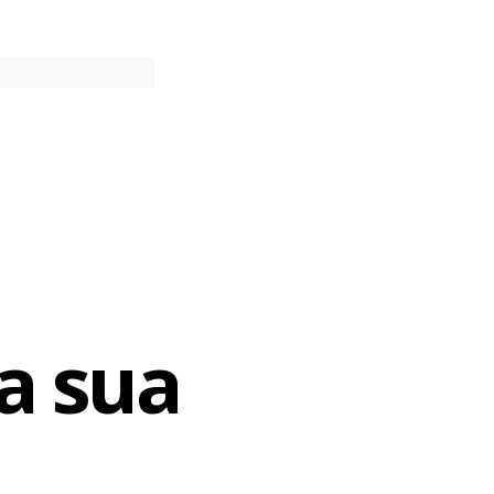
ivendo seu
u astral”,
 para o
aginava das
ca”.
a sua