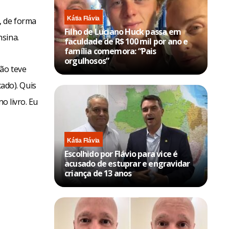
Kátia Flávia
, de forma
Filho de Luciano Huck passa em
sina.
faculdade de R$ 100 mil por ano e
família comemora: “Pais
orgulhosos”
Não teve
ado). Quis
o livro. Eu
Kátia Flávia
Escolhido por Flávio para vice é
acusado de estuprar e engravidar
criança de 13 anos