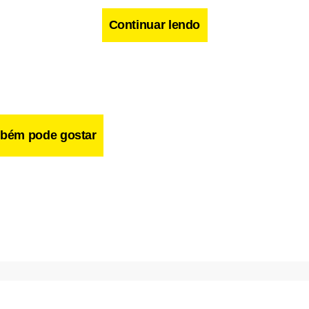
Continuar lendo
bém pode gostar
a estar fazendo imagem: “Muita gente procura a fama pela fama.
 que tenho responsabilidade social. Não estou ganhando nada com
elizka irá para a ONG Renascer, mantida pela mãe da atriz há 18
 em São Paulo. “Espero que desse trabalho surjam novas ediçõ
próximo livro seria ajudar outra instituição, como a Sociedade V
na.