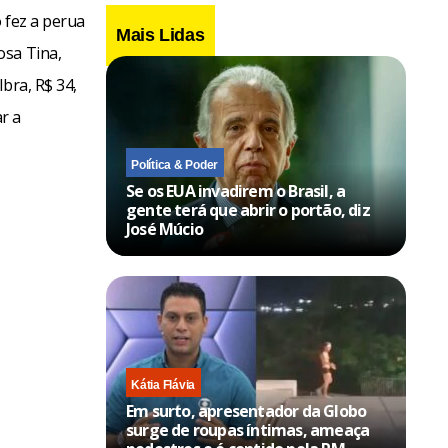
nsar em um
 fez a perua
Mais Lidas
l feliz, mas
osa Tina,
nceito do
bra, R$ 34,
ar a
Política & Poder
Se os EUA invadirem o Brasil, a
gente terá que abrir o portão, diz
José Múcio
Kátia Flávia
Em surto, apresentador da Globo
surge de roupas íntimas, ameaça