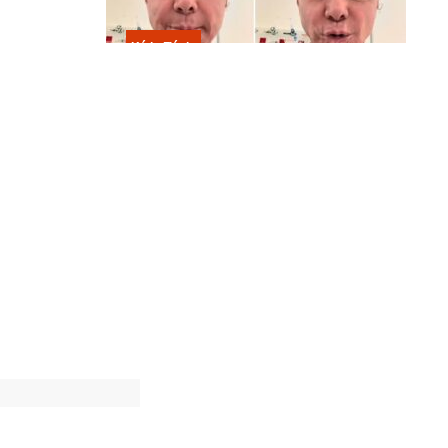
Kátia Flávia
Em tratamento contra câncer raro,
Netinho sofre queda no banheiro
após sessão de quimio
 Estou na
 o livro, só
 anos,
es. Minha
iva Cazuza”,