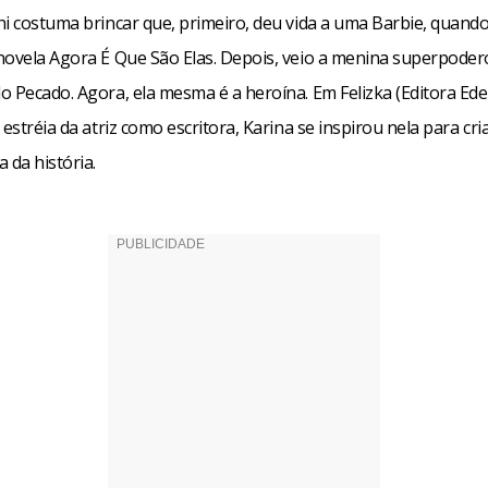
juntava e algumas coisas dos meus diários, e foi só juntar e pe
hi costuma brincar que, primeiro, deu vida a uma Barbie, quando
. “Sempre fui uma criança que gostou de contos de fadas com fina
novela Agora É Que São Elas. Depois, veio a menina superpoder
em mensagem. Sinto falta disso. A idéia de como expressar o co
 Pecado. Agora, ela mesma é a heroína. Em Felizka (Editora Edel
asceu naturalmente”. Nasce uma autora?
 estréia da atriz como escritora, Karina se inspirou nela para cri
 da história.
cebook
WhatsApp
LinkedIn
Twitter
X
Telegram
Share