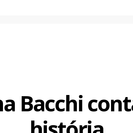
pletar 28 anos, no dia 8, Karina brinca dizendo que não está v
al, com a proximidade do aniversário. “Digo que estou no meu cé
a atriz, que mostrou os desenhos de heroínas que costuma fazer
Paulo Zilberman. “Meus traços serviram de esboço do que eu im
. Eu me via naqueles desenhos. Minha essência está naquela bone
na Bacchi cont
história