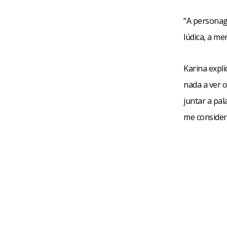
“A personag
lúdica, a m
Karina expl
nada a ver 
juntar a pal
me consider