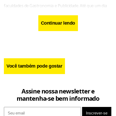
faculdades de Gastronomia e Publicidade. Até que um dia
ela convenceu o pai de que queria estudar para ser atriz. O
atual trabalho como modelo fotográfico — seus 1,62m e 52
Continuar lendo
kg não são suficientes para a passarela — é só enquanto
um bom papel não chega.
Você também pode gostar
Assine nossa newsletter e
mantenha-se bem informado