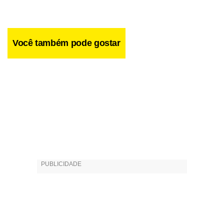
Você também pode gostar
Da irmã, Cléo Pires, ela recebe todo apoio e ainda o convite