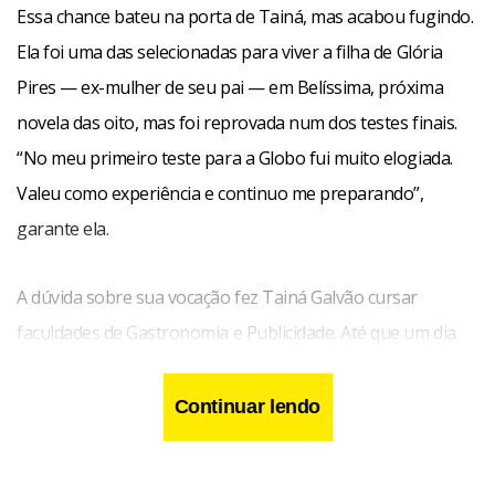
Essa chance bateu na porta de Tainá, mas acabou fugindo.
Ela foi uma das selecionadas para viver a filha de Glória
Pires — ex-mulher de seu pai — em Belíssima, próxima
novela das oito, mas foi reprovada num dos testes finais.
“No meu primeiro teste para a Globo fui muito elogiada.
Valeu como experiência e continuo me preparando”,
garante ela.
A dúvida sobre sua vocação fez Tainá Galvão cursar
faculdades de Gastronomia e Publicidade. Até que um dia
ela convenceu o pai de que queria estudar para ser atriz. O
atual trabalho como modelo fotográfico — seus 1,62m e 52
Continuar lendo
kg não são suficientes para a passarela — é só enquanto
um bom papel não chega.