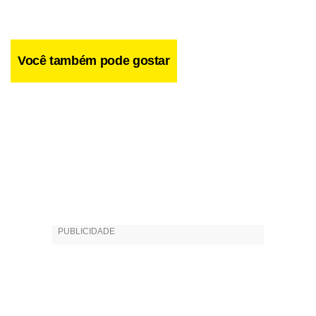
Você também pode gostar
Na próxima semana, Farinha finalmente vai descobrir que
é filho de Seu Gomes. As cenas ainda não foram gravadas,
mas Breda espera que elas sejam cheias de emoção. “O
público vai gostar”, diz.
Facebook
WhatsApp
LinkedIn
Twitter
X
Telegram
Share