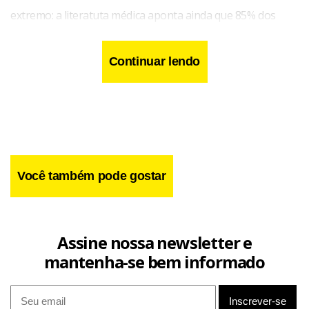
extremo: a literatuta médica aponta ainda que 85% dos
homens portadores desse distúrbio sofrem pelo menos
um ataque cardíaco até os 60 anos. A incidência de ataques
Continuar lendo
em mulheres também é alta, porém com um atraso de dez
anos em relação aos homens.
Você também pode gostar
Assine nossa newsletter e
mantenha-se bem informado