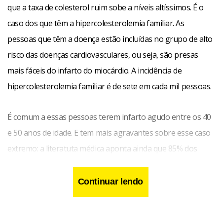
que a taxa de colesterol ruim sobe a níveis altíssimos. É o
caso dos que têm a hipercolesterolemia familiar. As
pessoas que têm a doença estão incluídas no grupo de alto
risco das doenças cardiovasculares, ou seja, são presas
mais fáceis do infarto do miocárdio. A incidência de
hipercolesterolemia familiar é de sete em cada mil pessoas.
É comum a essas pessoas terem infarto agudo entre os 40
e 50 anos de idade. E tem mais agravantes sobre esse caso
extremo: a literatuta médica aponta ainda que 85% dos
homens portadores desse distúrbio sofrem pelo menos
um ataque cardíaco até os 60 anos. A incidência de ataques
Continuar lendo
em mulheres também é alta, porém com um atraso de dez
anos em relação aos homens.